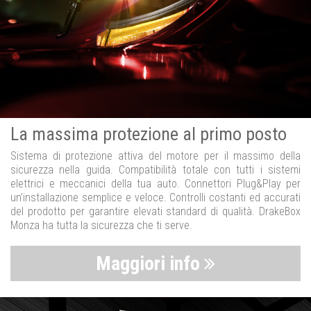
La massima protezione al primo posto
Sistema di protezione attiva del motore per il massimo della
sicurezza nella guida. Compatibilità totale con tutti i sistemi
elettrici e meccanici della tua auto. Connettori Plug&Play per
un’installazione semplice e veloce. Controlli costanti ed accurati
del prodotto per garantire elevati standard di qualità. DrakeBox
Monza ha tutta la sicurezza che ti serve.
Maggiori info