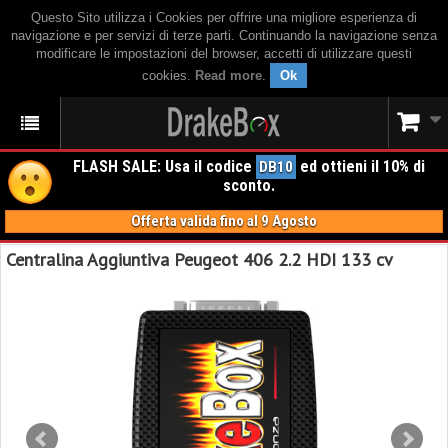
Questo Sito utilizza i Cookies per offrire una migliore esperienza di
navigazione e per servizi di terze parti. Continuando la navigazione senza
modificare le impostazioni del browser, accetti di utilizzare questi
cookies.
Read more
.
Ok
FLASH SALE: Usa il codice
ed ottieni il 10% di
DB10
sconto.
Offerta valida fino al 9 Agosto
Centralina Aggiuntiva Peugeot 406 2.2 HDI 133 cv