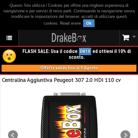
Questo Sito utilizza i Cookies per offrire una migliore esperienza di
navigazione e per servizi di terze parti. Continuando la navigazione senza
modificare le impostazioni del browser, accetti di utilizzare questi
cookies.
Read more
.
Ok
FLASH SALE: Usa il codice
ed ottieni il 10% di
DB10
sconto.
Offerta valida fino al 9 Agosto
Centralina Aggiuntiva Peugeot 307 2.0 HDI 110 cv