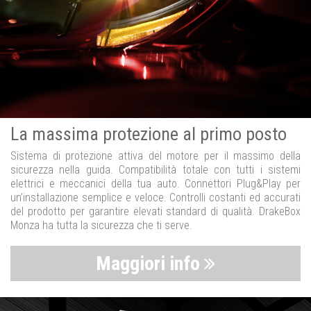
La massima protezione al primo posto
Sistema di protezione attiva del motore per il massimo della
sicurezza nella guida. Compatibilità totale con tutti i sistemi
elettrici e meccanici della tua auto. Connettori Plug&Play per
un’installazione semplice e veloce. Controlli costanti ed accurati
del prodotto per garantire elevati standard di qualità. DrakeBox
Monza ha tutta la sicurezza che ti serve.
Maggiori info