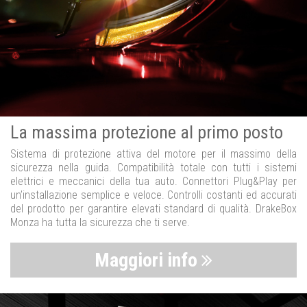
La massima protezione al primo posto
Sistema di protezione attiva del motore per il massimo della
sicurezza nella guida. Compatibilità totale con tutti i sistemi
elettrici e meccanici della tua auto. Connettori Plug&Play per
un’installazione semplice e veloce. Controlli costanti ed accurati
del prodotto per garantire elevati standard di qualità. DrakeBox
Monza ha tutta la sicurezza che ti serve.
Maggiori info