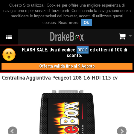
Questo Sito utilizza i Cookies per offrire una migliore esperienza di
navigazione e per servizi di terze parti. Continuando la navigazione senza
modificare le impostazioni del browser, accetti di utilizzare questi
cookies.
Read more
.
Ok
FLASH SALE: Usa il codice
ed ottieni il 10% di
DB10
sconto.
Offerta valida fino al 9 Agosto
Centralina Aggiuntiva Peugeot 208 1.6 HDI 115 cv