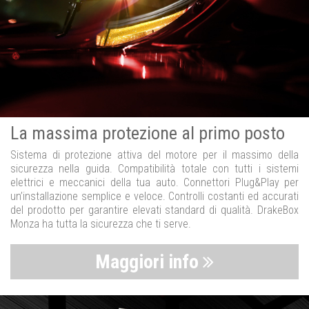
La massima protezione al primo posto
Sistema di protezione attiva del motore per il massimo della
sicurezza nella guida. Compatibilità totale con tutti i sistemi
elettrici e meccanici della tua auto. Connettori Plug&Play per
un’installazione semplice e veloce. Controlli costanti ed accurati
del prodotto per garantire elevati standard di qualità. DrakeBox
Monza ha tutta la sicurezza che ti serve.
Maggiori info