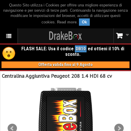
Questo Sito utilizza i Cookies per offrire una migliore esperienza di
navigazione e per servizi di terze parti. Continuando la navigazione senza
modificare le impostazioni del browser, accetti di utilizzare questi
cookies.
Read more
.
Ok
FLASH SALE: Usa il codice
ed ottieni il 10% di
DB10
sconto.
Offerta valida fino al 9 Agosto
Centralina Aggiuntiva Peugeot 208 1.4 HDI 68 cv