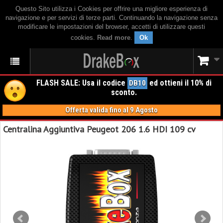
Questo Sito utilizza i Cookies per offrire una migliore esperienza di
navigazione e per servizi di terze parti. Continuando la navigazione senza
modificare le impostazioni del browser, accetti di utilizzare questi
cookies.
Read more
.
Ok
FLASH SALE: Usa il codice
ed ottieni il 10% di
DB10
sconto.
Offerta valida fino al 9 Agosto
Centralina Aggiuntiva Peugeot 206 1.6 HDI 109 cv