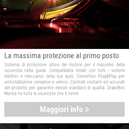
La massima protezione al primo posto
Sistema di protezione attiva del motore per il massimo della
sicurezza nella guida. Compatibilità totale con tutti i sistemi
elettrici e meccanici della tua auto. Connettori Plug&Play per
un’installazione semplice e veloce. Controlli costanti ed accurati
del prodotto per garantire elevati standard di qualità. DrakeBox
Monza ha tutta la sicurezza che ti serve.
Maggiori info