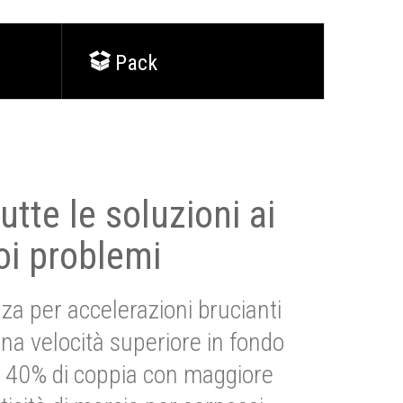
Pack
utte le soluzioni ai
oi problemi
za per accelerazioni brucianti
una velocità superiore in fondo
Più 40% di coppia con maggiore