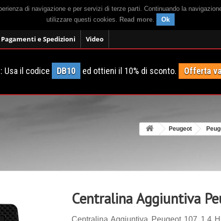
sperienza di navigazione e per servizi di terze parti. Continuando la navigazion
utilizzare questi cookies.
Read more
.
Ok
Pagamenti e Spedizioni
Video
 Usa il codice
DB10
ed ottieni il 10% di sconto.
Offerta va
Peugeot
Peug
Centralina Aggiuntiva P
Centralina Aggiuntiva Peugeot 107 1.4 H