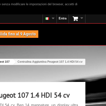
e senza modificare le impostazioni del browser, accetti di
Entra
lida fino al 9 Agosto
eot 107
Centralina Aggiuntiva Peugeot 107 1.4 HDI 54 cv
eugeot 107 1.4 HDI 54 cv
DI 54 cv. Ben 14 mappature, un display ultra