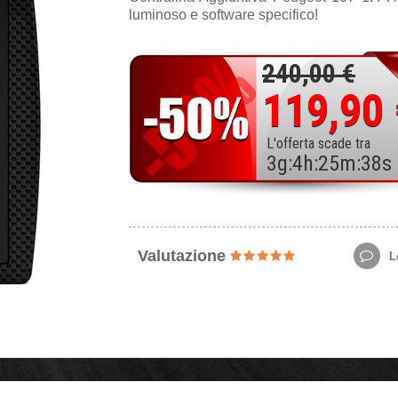
luminoso e software specifico!
240,00 €
119,90
L'offerta scade tra
3
g
:
4
h
:
25
m
:
36
s
Valutazione
Le