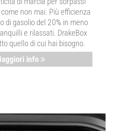
ticità di marcia per sorpassi
i come non mai. Più efficienza
 di gasolio del 20% in meno
anquilli e rilassati. DrakeBox
to quello di cui hai bisogno.
aggiori info