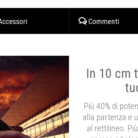
Accessori
Commenti
In 10 cm t
tu
Più 40% di poten
alla partenza e 
al rettilineo. 