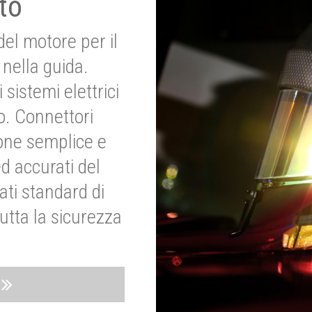
to
del motore per il
nella guida.
 sistemi elettrici
o. Connettori
ione semplice e
ed accurati del
ati standard di
utta la sicurezza
o