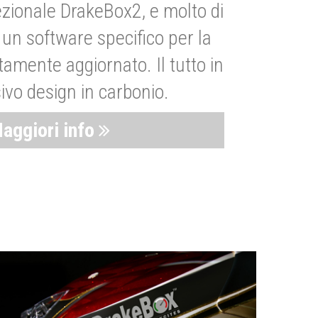
zionale DrakeBox2, e molto di
un software specifico per la
amente aggiornato. Il tutto in
ivo design in carbonio.
aggiori info