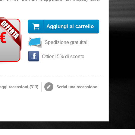
Aggiungi al carrello
 €
Spedizione gratuita!
Ottieni 5% di sconto
ggi recensioni (
313
)
Scrivi una recensione