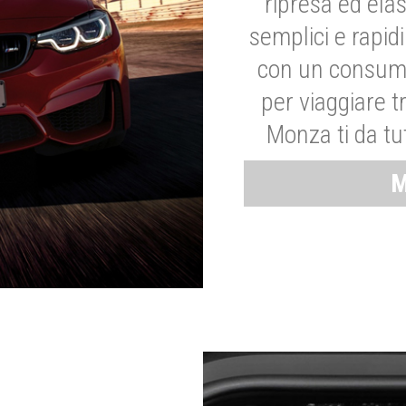
ripresa ed elas
semplici e rapid
con un consumo
per viaggiare tr
Monza ti da tut
M