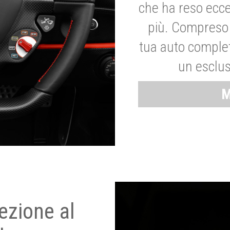
che ha reso ecce
più. Compreso 
tua auto complet
un esclus
M
ezione al