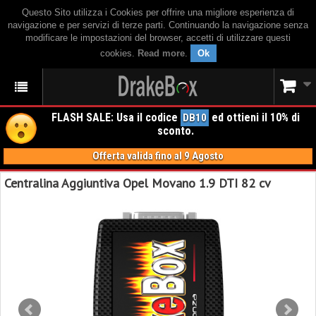
Questo Sito utilizza i Cookies per offrire una migliore esperienza di
navigazione e per servizi di terze parti. Continuando la navigazione senza
modificare le impostazioni del browser, accetti di utilizzare questi
cookies.
Read more
.
Ok
FLASH SALE: Usa il codice
ed ottieni il 10% di
DB10
sconto.
Offerta valida fino al 9 Agosto
Centralina Aggiuntiva Opel Movano 1.9 DTI 82 cv