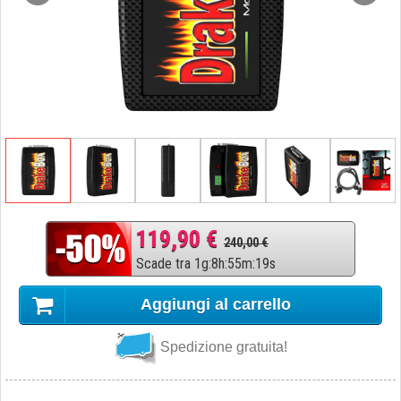
119,90 €
240,00 €
Scade tra
1
g
:
8
h
:
55
m
:
18
s
Aggiungi al carrello
Spedizione gratuita!