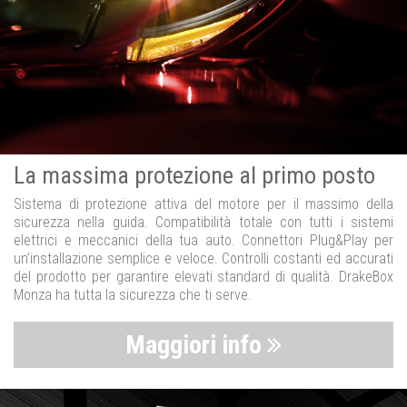
La massima protezione al primo posto
Sistema di protezione attiva del motore per il massimo della
sicurezza nella guida. Compatibilità totale con tutti i sistemi
elettrici e meccanici della tua auto. Connettori Plug&Play per
un’installazione semplice e veloce. Controlli costanti ed accurati
del prodotto per garantire elevati standard di qualità. DrakeBox
Monza ha tutta la sicurezza che ti serve.
Maggiori info