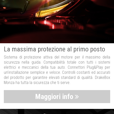
La massima protezione al primo posto
Sistema di protezione attiva del motore per il massimo della
sicurezza nella guida. Compatibilità totale con tutti i sistemi
elettrici e meccanici della tua auto. Connettori Plug&Play per
un’installazione semplice e veloce. Controlli costanti ed accurati
del prodotto per garantire elevati standard di qualità. DrakeBox
Monza ha tutta la sicurezza che ti serve.
Maggiori info