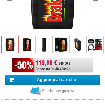
119,90 €
240,00 €
Scade tra
3
g
:
4
h
:
48
m
:
1
s
Aggiungi al carrello
Spedizione gratuita!