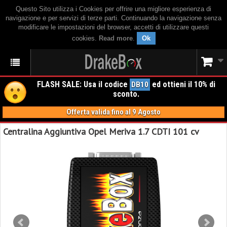
Questo Sito utilizza i Cookies per offrire una migliore esperienza di
navigazione e per servizi di terze parti. Continuando la navigazione senza
modificare le impostazioni del browser, accetti di utilizzare questi
cookies.
Read more
.
Ok
FLASH SALE: Usa il codice
ed ottieni il 10% di
DB10
sconto.
Offerta valida fino al 9 Agosto
Centralina Aggiuntiva Opel Meriva 1.7 CDTI 101 cv