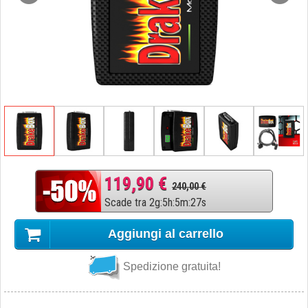
119,90 €
240,00 €
Scade tra
2
g
:
5
h
:
5
m
:
26
s
Aggiungi al carrello
Spedizione gratuita!