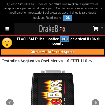
Questo Sito utilizza i Cookies per offrire una migliore esperienza di
navigazione e per servizi di terze parti. Continuando la navigazione senza
modificare le impostazioni del browser, accetti di utilizzare questi
cookies.
Read more
.
Ok
FLASH SALE: Usa il codice
ed ottieni il 10% di
DB10
sconto.
Offerta valida fino al 9 Agosto
Centralina Aggiuntiva Opel Meriva 1.6 CDTI 110 cv