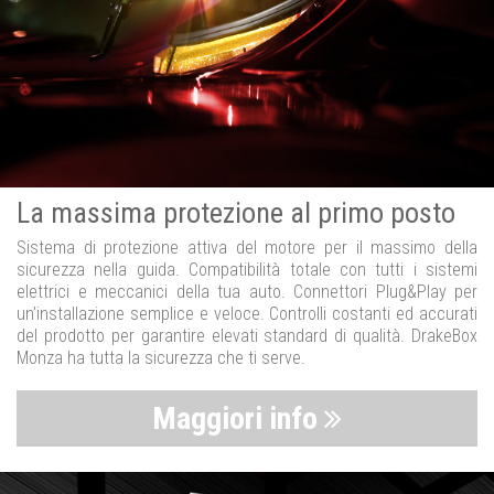
La massima protezione al primo posto
Sistema di protezione attiva del motore per il massimo della
sicurezza nella guida. Compatibilità totale con tutti i sistemi
elettrici e meccanici della tua auto. Connettori Plug&Play per
un’installazione semplice e veloce. Controlli costanti ed accurati
del prodotto per garantire elevati standard di qualità. DrakeBox
Monza ha tutta la sicurezza che ti serve.
Maggiori info