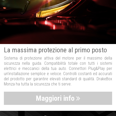
La massima protezione al primo posto
Sistema di protezione attiva del motore per il massimo della
sicurezza nella guida. Compatibilità totale con tutti i sistemi
elettrici e meccanici della tua auto. Connettori Plug&Play per
un’installazione semplice e veloce. Controlli costanti ed accurati
del prodotto per garantire elevati standard di qualità. DrakeBox
Monza ha tutta la sicurezza che ti serve.
Maggiori info