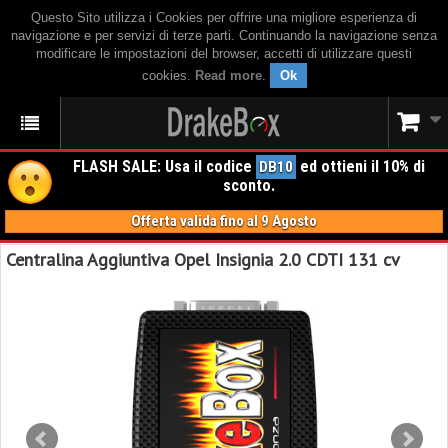
Questo Sito utilizza i Cookies per offrire una migliore esperienza di
navigazione e per servizi di terze parti. Continuando la navigazione senza
modificare le impostazioni del browser, accetti di utilizzare questi
cookies.
Read more
.
Ok
FLASH SALE: Usa il codice
ed ottieni il 10% di
DB10
sconto.
Offerta valida fino al 9 Agosto
Centralina Aggiuntiva Opel Insignia 2.0 CDTI 131 cv