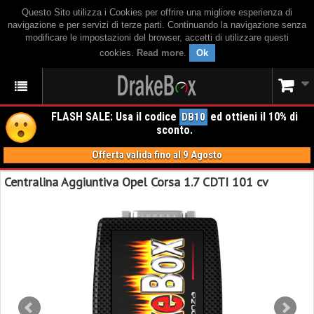
Questo Sito utilizza i Cookies per offrire una migliore esperienza di
navigazione e per servizi di terze parti. Continuando la navigazione senza
modificare le impostazioni del browser, accetti di utilizzare questi
cookies.
Read more
.
Ok
FLASH SALE: Usa il codice
ed ottieni il 10% di
DB10
sconto.
Offerta valida fino al 9 Agosto
Centralina Aggiuntiva Opel Corsa 1.7 CDTI 101 cv