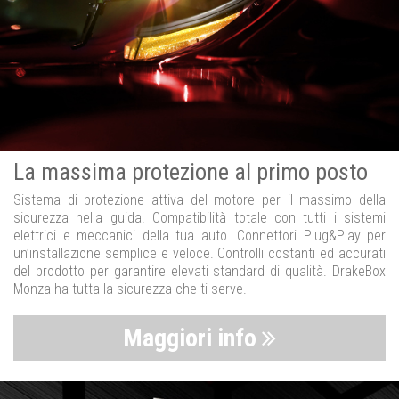
La massima protezione al primo posto
Sistema di protezione attiva del motore per il massimo della
sicurezza nella guida. Compatibilità totale con tutti i sistemi
elettrici e meccanici della tua auto. Connettori Plug&Play per
un’installazione semplice e veloce. Controlli costanti ed accurati
del prodotto per garantire elevati standard di qualità. DrakeBox
Monza ha tutta la sicurezza che ti serve.
Maggiori info