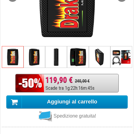
119,90 €
240,00 €
Scade tra
1
g
:
22
h
:
16
m
:
44
s
Aggiungi al carrello
Spedizione gratuita!