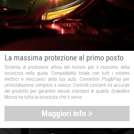
La massima protezione al primo posto
Sistema di protezione attiva del motore per il massimo della
sicurezza nella guida. Compatibilità totale con tutti i sistemi
elettrici e meccanici della tua auto. Connettori Plug&Play per
un’installazione semplice e veloce. Controlli costanti ed accurati
del prodotto per garantire elevati standard di qualità. DrakeBox
Monza ha tutta la sicurezza che ti serve.
Maggiori info