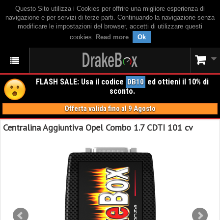
Questo Sito utilizza i Cookies per offrire una migliore esperienza di
navigazione e per servizi di terze parti. Continuando la navigazione senza
modificare le impostazioni del browser, accetti di utilizzare questi
cookies.
Read more
.
Ok
FLASH SALE: Usa il codice
ed ottieni il 10% di
DB10
sconto.
Offerta valida fino al 9 Agosto
Centralina Aggiuntiva Opel Combo 1.7 CDTI 101 cv