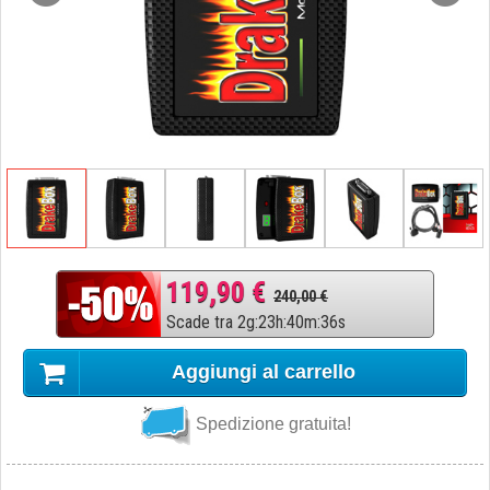
119,90 €
240,00 €
Scade tra
2
g
:
23
h
:
40
m
:
35
s
Aggiungi al carrello
Spedizione gratuita!