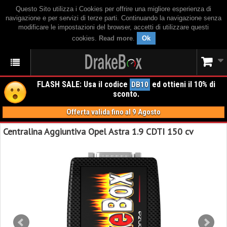
Questo Sito utilizza i Cookies per offrire una migliore esperienza di
navigazione e per servizi di terze parti. Continuando la navigazione senza
modificare le impostazioni del browser, accetti di utilizzare questi
cookies.
Read more
.
Ok
FLASH SALE: Usa il codice
ed ottieni il 10% di
DB10
sconto.
Offerta valida fino al 9 Agosto
Centralina Aggiuntiva Opel Astra 1.9 CDTI 150 cv