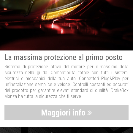
La massima protezione al primo posto
Sistema di protezione attiva del motore per il massimo della
sicurezza nella guida. Compatibilità totale con tutti i sistemi
elettrici e meccanici della tua auto. Connettori Plug&Play per
un’installazione semplice e veloce. Controlli costanti ed accurati
del prodotto per garantire elevati standard di qualità. DrakeBox
Monza ha tutta la sicurezza che ti serve.
Maggiori info