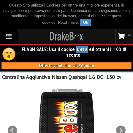
Questo Sito utilizza i Cookies per offrire una migliore esperienza di
navigazione e per servizi di terze parti. Continuando la navigazione senza
modificare le impostazioni del browser, accetti di utilizzare questi
cookies.
Read more
.
Ok
FLASH SALE: Usa il codice
ed ottieni il 10% di
DB10
sconto.
Offerta valida fino al 9 Agosto
Centralina Aggiuntiva Nissan Qashqai 1.6 DCI 130 cv