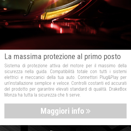
La massima protezione al primo posto
Sistema di protezione attiva del motore per il massimo della
sicurezza nella guida. Compatibilità totale con tutti i sistemi
elettrici e meccanici della tua auto. Connettori Plug&Play per
un’installazione semplice e veloce. Controlli costanti ed accurati
del prodotto per garantire elevati standard di qualità. DrakeBox
Monza ha tutta la sicurezza che ti serve.
Maggiori info