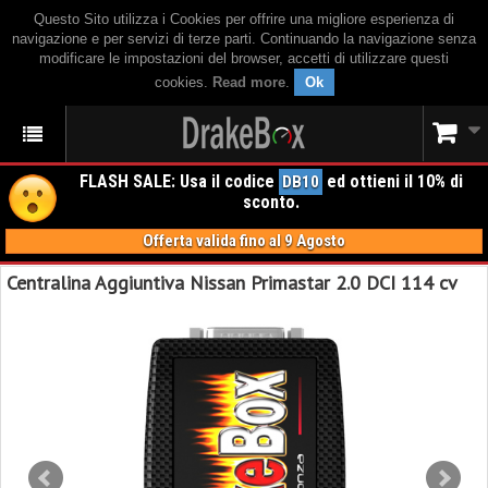
Questo Sito utilizza i Cookies per offrire una migliore esperienza di
navigazione e per servizi di terze parti. Continuando la navigazione senza
modificare le impostazioni del browser, accetti di utilizzare questi
cookies.
Read more
.
Ok
FLASH SALE: Usa il codice
ed ottieni il 10% di
DB10
sconto.
Offerta valida fino al 9 Agosto
Centralina Aggiuntiva Nissan Primastar 2.0 DCI 114 cv