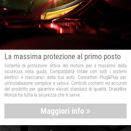
La massima protezione al primo posto
Sistema di protezione attiva del motore per il massimo della
sicurezza nella guida. Compatibilità totale con tutti i sistemi
elettrici e meccanici della tua auto. Connettori Plug&Play per
un’installazione semplice e veloce. Controlli costanti ed accurati
del prodotto per garantire elevati standard di qualità. DrakeBox
Monza ha tutta la sicurezza che ti serve.
Maggiori info