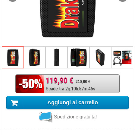
119,90 €
240,00 €
Scade tra
2
g
:
10
h
:
57
m
:
44
s
Aggiungi al carrello
Spedizione gratuita!