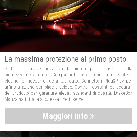
La massima protezione al primo posto
Sistema di protezione attiva del motore per il massimo della
sicurezza nella guida. Compatibilità totale con tutti i sistemi
elettrici e meccanici della tua auto. Connettori Plug&Play per
un’installazione semplice e veloce. Controlli costanti ed accurati
del prodotto per garantire elevati standard di qualità. DrakeBox
Monza ha tutta la sicurezza che ti serve.
Maggiori info