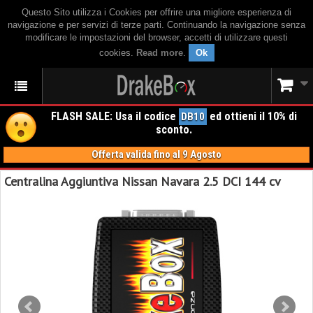
Questo Sito utilizza i Cookies per offrire una migliore esperienza di
navigazione e per servizi di terze parti. Continuando la navigazione senza
modificare le impostazioni del browser, accetti di utilizzare questi
cookies.
Read more
.
Ok
FLASH SALE: Usa il codice
ed ottieni il 10% di
DB10
sconto.
Offerta valida fino al 9 Agosto
Centralina Aggiuntiva Nissan Navara 2.5 DCI 144 cv