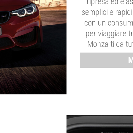
ripresa ed elas
semplici e rapid
con un consumo
per viaggiare tr
Monza ti da tut
M