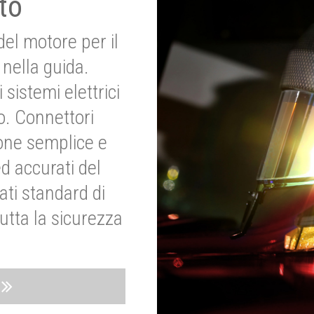
to
del motore per il
nella guida.
 sistemi elettrici
o. Connettori
ione semplice e
ed accurati del
ati standard di
utta la sicurezza
o