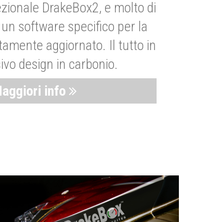
zionale DrakeBox2, e molto di
un software specifico per la
amente aggiornato. Il tutto in
ivo design in carbonio.
aggiori info