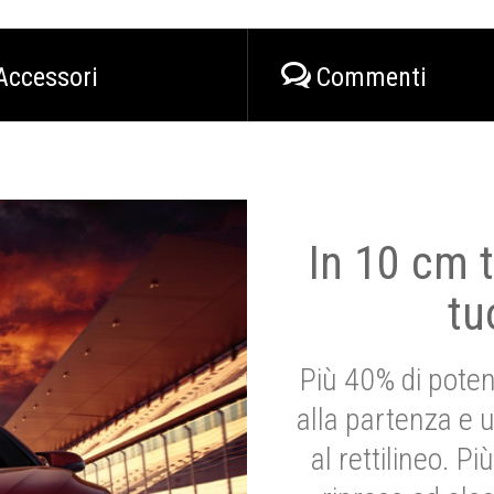
Accessori
Commenti
In 10 cm t
tu
Più 40% di poten
alla partenza e 
al rettilineo. 