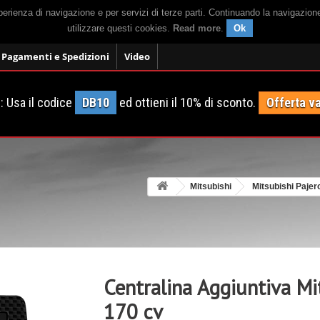
sperienza di navigazione e per servizi di terze parti. Continuando la navigazion
utilizzare questi cookies.
Read more
.
Ok
Pagamenti e Spedizioni
Video
 Usa il codice
DB10
ed ottieni il 10% di sconto.
Offerta va
Mitsubishi
Mitsubishi Pajer
Centralina Aggiuntiva Mi
170 cv