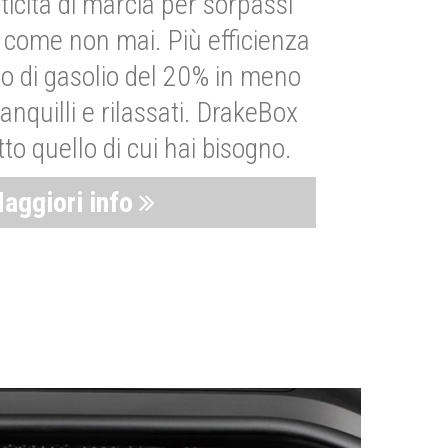
ticità di marcia per sorpassi
i come non mai. Più efficienza
 di gasolio del 20% in meno
anquilli e rilassati. DrakeBox
to quello di cui hai bisogno.
aggiori info