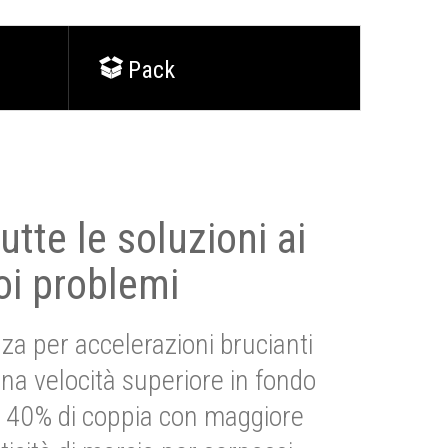
Pack
utte le soluzioni ai
oi problemi
za per accelerazioni brucianti
una velocità superiore in fondo
Più 40% di coppia con maggiore