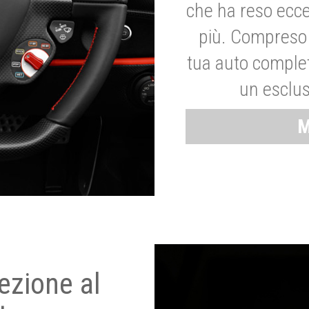
che ha reso ecce
più. Compreso 
tua auto complet
un esclus
M
ezione al