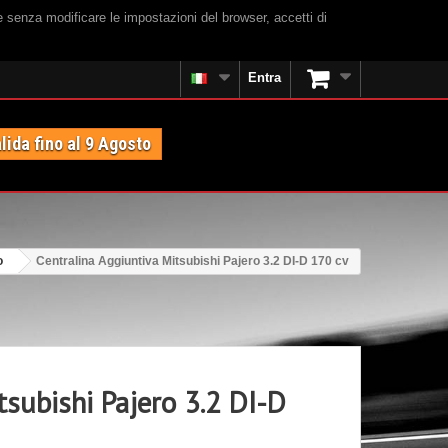
e senza modificare le impostazioni del browser, accetti di
Entra
lida fino al 9 Agosto
o
Centralina Aggiuntiva Mitsubishi Pajero 3.2 DI-D 170 cv
tsubishi Pajero 3.2 DI-D