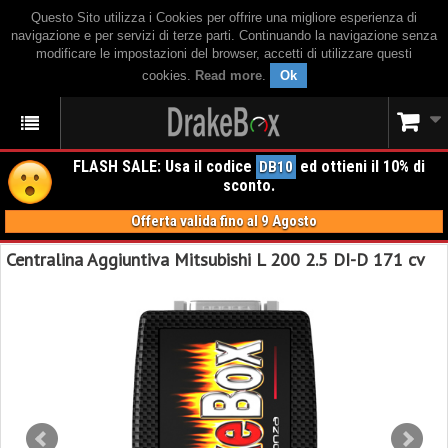
Questo Sito utilizza i Cookies per offrire una migliore esperienza di
navigazione e per servizi di terze parti. Continuando la navigazione senza
modificare le impostazioni del browser, accetti di utilizzare questi
cookies.
Read more
.
Ok
FLASH SALE: Usa il codice
ed ottieni il 10% di
DB10
sconto.
Offerta valida fino al 9 Agosto
Centralina Aggiuntiva Mitsubishi L 200 2.5 DI-D 171 cv