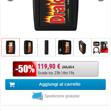
119,90 €
240,00 €
Scade tra
:
23
h
:
14
m
:
18
s
Aggiungi al carrello
Spedizione gratuita!