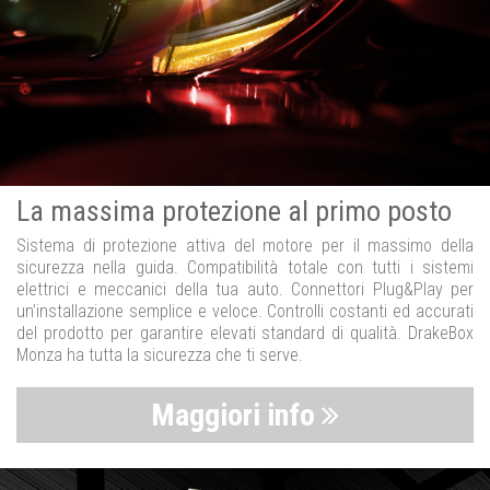
La massima protezione al primo posto
Sistema di protezione attiva del motore per il massimo della
sicurezza nella guida. Compatibilità totale con tutti i sistemi
elettrici e meccanici della tua auto. Connettori Plug&Play per
un’installazione semplice e veloce. Controlli costanti ed accurati
del prodotto per garantire elevati standard di qualità. DrakeBox
Monza ha tutta la sicurezza che ti serve.
Maggiori info