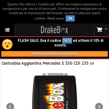
Questo Sito utilizza i Cookies per offrire una migliore esperienza di
navigazione e per servizi di terze parti. Continuando la navigazione senza
modificare le impostazioni del browser, accetti di utilizzare questi
cookies.
Read more
.
Ok
FLASH SALE: Usa il codice
ed ottieni il 10% di
DB10
sconto.
Offerta valida fino al 9 Agosto
Centralina Aggiuntiva Mercedes S 350 CDI 235 cv