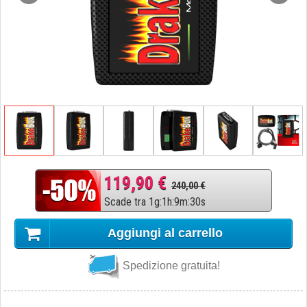
119,90 €
240,00 €
Scade tra
1
g
:
1
h
:
9
m
:
29
s
Aggiungi al carrello
Spedizione gratuita!