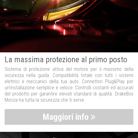
La massima protezione al primo posto
Sistema di protezione attiva del motore per il massimo della
sicurezza nella guida. Compatibilità totale con tutti i sistemi
elettrici e meccanici della tua auto. Connettori Plug&Play per
un’installazione semplice e veloce. Controlli costanti ed accurati
del prodotto per garantire elevati standard di qualità. DrakeBox
Monza ha tutta la sicurezza che ti serve.
Maggiori info