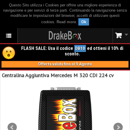
Questo Sito utilizza i Cookies per offrire una migliore esperienza di
navigazione e per servizi di terze parti. Continuando la navigazione senza
modificare le impostazioni del browser, accetti di utilizzare questi
cookies.
Read more
.
Ok
FLASH SALE: Usa il codice
ed ottieni il 10% di
DB10
sconto.
Offerta valida fino al 9 Agosto
Centralina Aggiuntiva Mercedes M 320 CDI 224 cv