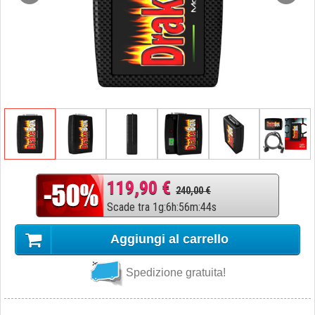
119,90 €
240,00 €
Scade tra
1
g
:
6
h
:
56
m
:
43
s
Aggiungi al carrello
Spedizione gratuita!