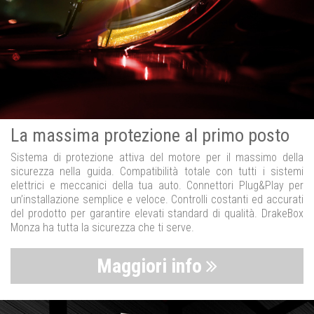
La massima protezione al primo posto
Sistema di protezione attiva del motore per il massimo della
sicurezza nella guida. Compatibilità totale con tutti i sistemi
elettrici e meccanici della tua auto. Connettori Plug&Play per
un’installazione semplice e veloce. Controlli costanti ed accurati
del prodotto per garantire elevati standard di qualità. DrakeBox
Monza ha tutta la sicurezza che ti serve.
Maggiori info