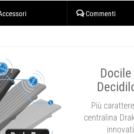
Accessori
Commenti
Docile
Decidil
Più carattere
centralina Dra
innovat