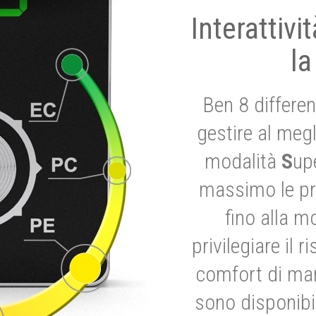
Interattivi
la
Ben 8 differen
gestire al megl
modalità
S
up
massimo le pre
fino alla m
privilegiare il 
comfort di marc
sono disponibil