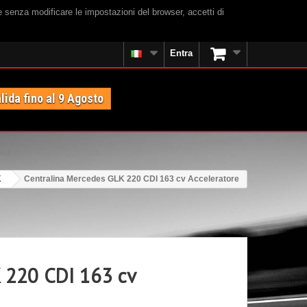
e senza modificare le impostazioni del browser, accetti di
Entra
lida fino al 9 Agosto
K
Centralina Mercedes GLK 220 CDI 163 cv Acceleratore
K 220 CDI 163 cv