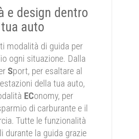
tà e design dentro
 tua auto
ti modalità di guida per
io ogni situazione. Dalla
er
S
port, per esaltare al
stazioni della tua auto,
odalità
EC
onomy, per
risparmio di carburante e il
ia. Tutte le funzionalità
i durante la guida grazie