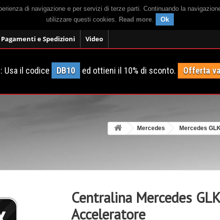
sperienza di navigazione e per servizi di terze parti. Continuando la navigazion
utilizzare questi cookies.
Read more
.
Ok
Pagamenti e Spedizioni
Video
 Usa il codice
DB10
ed ottieni il 10% di sconto.
Offerta va
Mercedes
Mercedes GL
Centralina Mercedes GL
Acceleratore