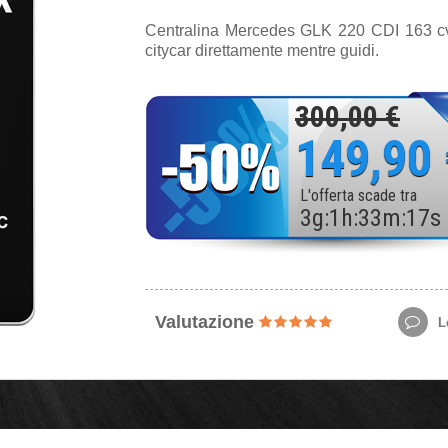
Centralina Mercedes GLK 220 CDI 163 cv 
citycar direttamente mentre guidi.
300,00 €
149,90
L'offerta scade tra
3
g
:
1
h
:
33
m
:
15
s
Valutazione
Le