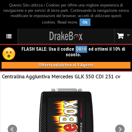
Questo Sito utilizza i Cookies per offrire una migliore esperienza di
navigazione e per servizi di terze parti. Continuando la navigazione senza
modificare le impostazioni del browser, accetti di utilizzare questi
cookies.
Read more
.
Ok
FLASH SALE: Usa il codice
ed ottieni il 10% di
DB10
sconto.
Offerta valida fino al 9 Agosto
Centralina Aggiuntiva Mercedes GLK 350 CDI 231 cv