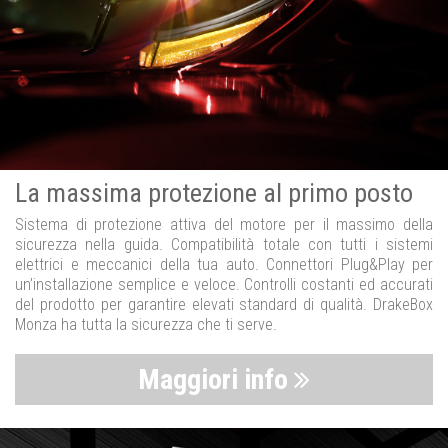
La massima protezione al primo posto
Sistema di protezione attiva del motore per il massimo della
sicurezza nella guida. Compatibilità totale con tutti i sistemi
elettrici e meccanici della tua auto. Connettori Plug&Play per
un’installazione semplice e veloce. Controlli costanti ed accurati
del prodotto per garantire elevati standard di qualità. DrakeBox
Monza ha tutta la sicurezza che ti serve.
Maggiori info