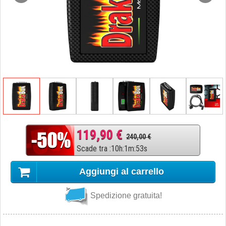
119,90 €
240,00 €
Scade tra
:
10
h
:
1
m
:
52
s
Aggiungi al carrello
Spedizione gratuita!