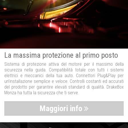
La massima protezione al primo posto
Sistema di protezione attiva del motore per il massimo della
sicurezza nella guida. Compatibilità totale con tutti i sistemi
elettrici e meccanici della tua auto. Connettori Plug&Play per
un’installazione semplice e veloce. Controlli costanti ed accurati
del prodotto per garantire elevati standard di qualità. DrakeBox
Monza ha tutta la sicurezza che ti serve.
Maggiori info