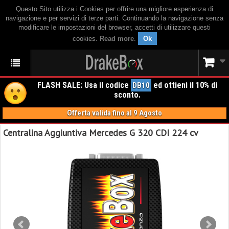
Questo Sito utilizza i Cookies per offrire una migliore esperienza di
navigazione e per servizi di terze parti. Continuando la navigazione senza
modificare le impostazioni del browser, accetti di utilizzare questi
cookies.
Read more
.
Ok
FLASH SALE: Usa il codice
ed ottieni il 10% di
DB10
sconto.
Offerta valida fino al 9 Agosto
Centralina Aggiuntiva Mercedes G 320 CDI 224 cv