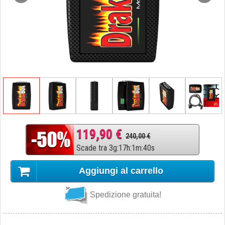
119,90 €
240,00 €
Scade tra
3
g
:
17
h
:
1
m
:
39
s
Aggiungi al carrello
Spedizione gratuita!