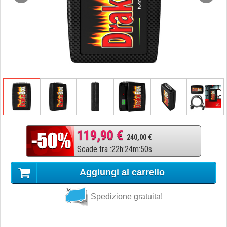
119,90 €
240,00 €
Scade tra
:
22
h
:
24
m
:
49
s
Aggiungi al carrello
Spedizione gratuita!