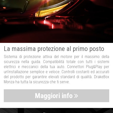
La massima protezione al primo posto
Sistema di protezione attiva del motore per il massimo della
sicurezza nella guida. Compatibilità totale con tutti i sistemi
elettrici e meccanici della tua auto. Connettori Plug&Play per
un’installazione semplice e veloce. Controlli costanti ed accurati
del prodotto per garantire elevati standard di qualità. DrakeBox
Monza ha tutta la sicurezza che ti serve.
Maggiori info