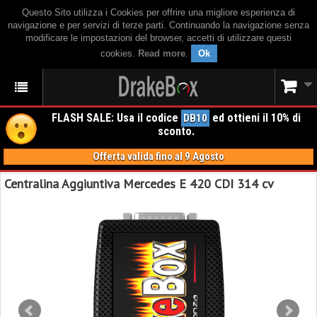
Questo Sito utilizza i Cookies per offrire una migliore esperienza di
navigazione e per servizi di terze parti. Continuando la navigazione senza
modificare le impostazioni del browser, accetti di utilizzare questi
cookies.
Read more
.
Ok
FLASH SALE: Usa il codice
ed ottieni il 10% di
DB10
sconto.
Offerta valida fino al 9 Agosto
Centralina Aggiuntiva Mercedes E 420 CDI 314 cv