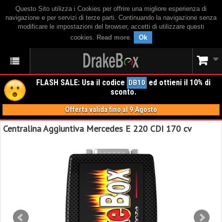
Questo Sito utilizza i Cookies per offrire una migliore esperienza di
navigazione e per servizi di terze parti. Continuando la navigazione senza
modificare le impostazioni del browser, accetti di utilizzare questi
cookies.
Read more
.
Ok
FLASH SALE: Usa il codice
ed ottieni il 10% di
DB10
sconto.
Offerta valida fino al 9 Agosto
Centralina Aggiuntiva Mercedes E 220 CDI 170 cv