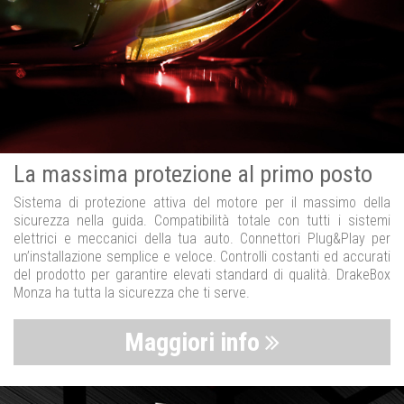
La massima protezione al primo posto
Sistema di protezione attiva del motore per il massimo della
sicurezza nella guida. Compatibilità totale con tutti i sistemi
elettrici e meccanici della tua auto. Connettori Plug&Play per
un’installazione semplice e veloce. Controlli costanti ed accurati
del prodotto per garantire elevati standard di qualità. DrakeBox
Monza ha tutta la sicurezza che ti serve.
Maggiori info