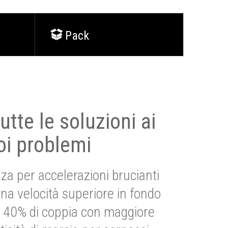
Pack
utte le soluzioni ai
oi problemi
za per accelerazioni brucianti
una velocità superiore in fondo
Più 40% di coppia con maggiore