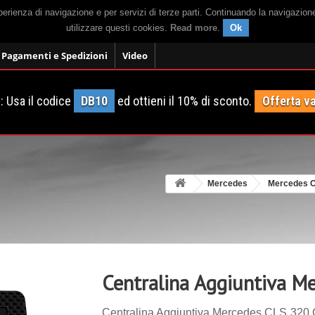
sperienza di navigazione e per servizi di terze parti. Continuando la navigazion
utilizzare questi cookies.
Read more
.
Ok
Pagamenti e Spedizioni
Video
 Usa il codice
DB10
ed ottieni il 10% di sconto.
Offerta va
Mercedes
Mercedes 
Centralina Aggiuntiva M
Centralina Aggiuntiva Mercedes CLS 320 C