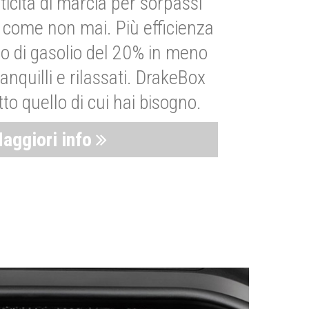
ticità di marcia per sorpassi
i come non mai. Più efficienza
 di gasolio del 20% in meno
anquilli e rilassati. DrakeBox
to quello di cui hai bisogno.
aggiori info