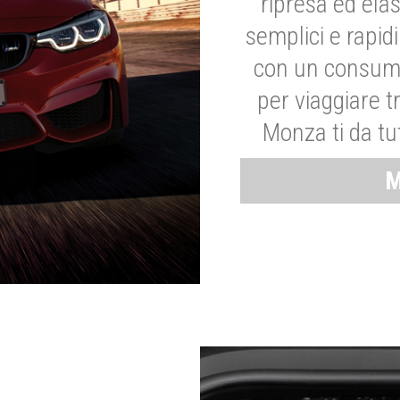
ripresa ed elas
semplici e rapid
con un consumo
per viaggiare tr
Monza ti da tut
M