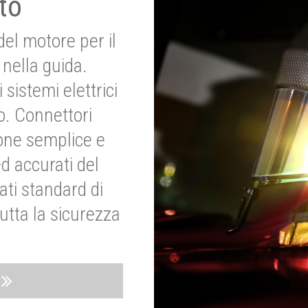
to
del motore per il
nella guida.
 sistemi elettrici
o. Connettori
ione semplice e
ed accurati del
ati standard di
utta la sicurezza
o