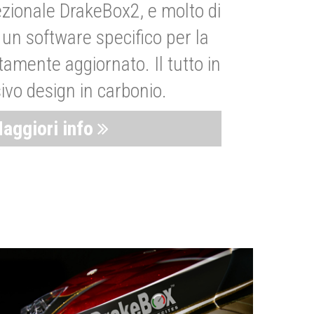
zionale DrakeBox2, e molto di
un software specifico per la
amente aggiornato. Il tutto in
ivo design in carbonio.
aggiori info