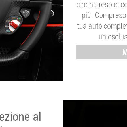
che ha reso ecce
più. Compreso 
tua auto complet
un esclus
M
ezione al