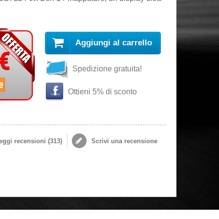
Aggiungi al carrello
 €
Spedizione gratuita!
e
Ottieni 5% di sconto
ggi recensioni (
313
)
Scrivi una recensione