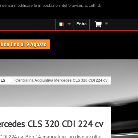
e senza modificare le impostazioni del browser, accetti di
Entra
lida fino al 9 Agosto
CLS
Centralina Aggiuntiva Mercedes CLS 320 CDI 224 cv
ercedes CLS 320 CDI 224 cv
DI 224 cv. Ben 14 mappature, un display ultra