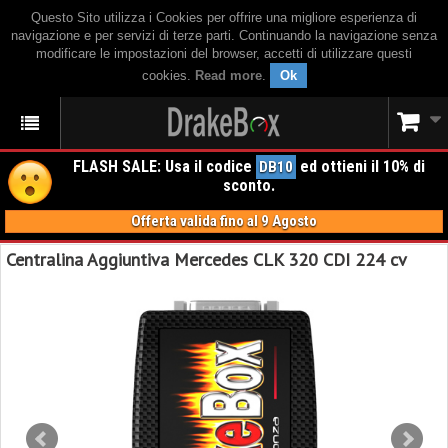
Questo Sito utilizza i Cookies per offrire una migliore esperienza di
navigazione e per servizi di terze parti. Continuando la navigazione senza
modificare le impostazioni del browser, accetti di utilizzare questi
cookies.
Read more
.
Ok
FLASH SALE: Usa il codice
ed ottieni il 10% di
DB10
sconto.
Offerta valida fino al 9 Agosto
Centralina Aggiuntiva Mercedes CLK 320 CDI 224 cv