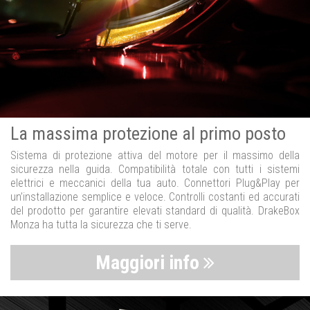
La massima protezione al primo posto
Sistema di protezione attiva del motore per il massimo della
sicurezza nella guida. Compatibilità totale con tutti i sistemi
elettrici e meccanici della tua auto. Connettori Plug&Play per
un’installazione semplice e veloce. Controlli costanti ed accurati
del prodotto per garantire elevati standard di qualità. DrakeBox
Monza ha tutta la sicurezza che ti serve.
Maggiori info