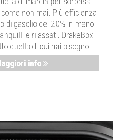
ticità di marcia per sorpassi
i come non mai. Più efficienza
 di gasolio del 20% in meno
anquilli e rilassati. DrakeBox
to quello di cui hai bisogno.
aggiori info