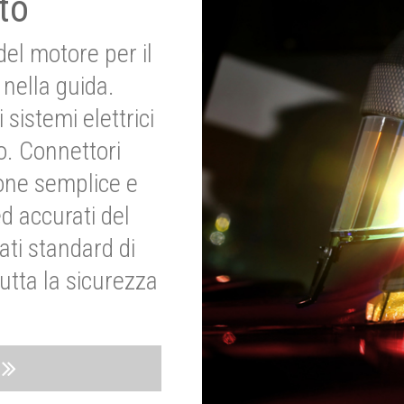
to
del motore per il
nella guida.
 sistemi elettrici
o. Connettori
ione semplice e
ed accurati del
ati standard di
utta la sicurezza
o