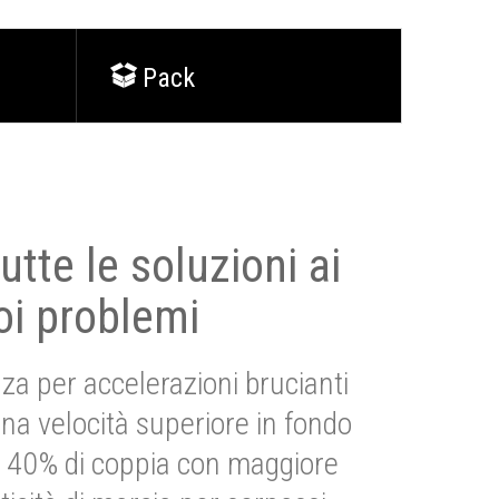
Pack
utte le soluzioni ai
oi problemi
za per accelerazioni brucianti
una velocità superiore in fondo
Più 40% di coppia con maggiore