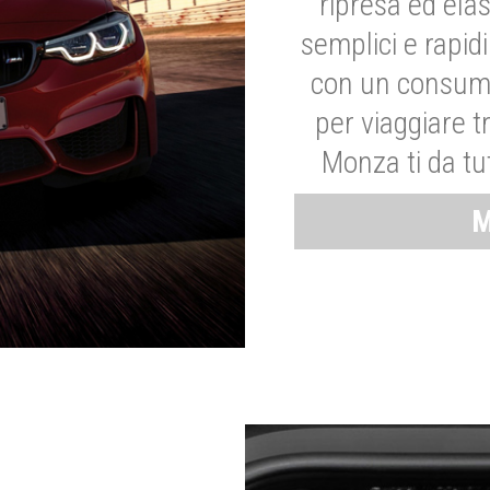
ripresa ed elas
semplici e rapid
con un consumo
per viaggiare tr
Monza ti da tut
M