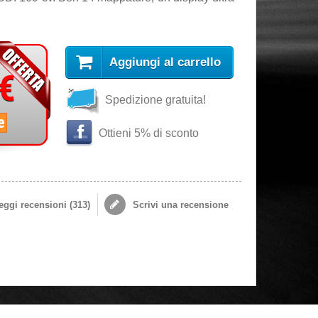
Aggiungi al carrello
 €
Spedizione gratuita!
e
Ottieni 5% di sconto
ggi recensioni (
313
)
Scrivi una recensione