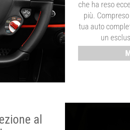
che ha reso ecce
più. Compreso 
tua auto complet
un esclus
M
ezione al