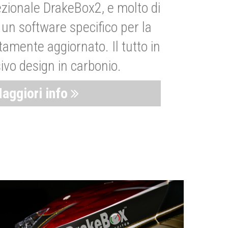
zionale DrakeBox2, e molto di
un software specifico per la
amente aggiornato. Il tutto in
ivo design in carbonio.
aggiori info