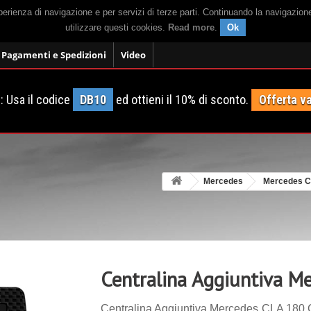
sperienza di navigazione e per servizi di terze parti. Continuando la navigazion
utilizzare questi cookies.
Read more
.
Ok
Pagamenti e Spedizioni
Video
 Usa il codice
DB10
ed ottieni il 10% di sconto.
Offerta va
Mercedes
Mercedes 
Centralina Aggiuntiva M
Centralina Aggiuntiva Mercedes CLA 180 C