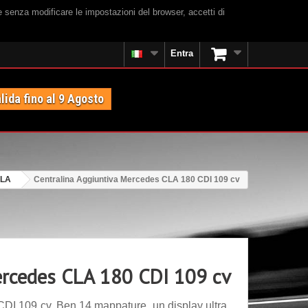
e senza modificare le impostazioni del browser, accetti di
Entra
lida fino al 9 Agosto
CLA
Centralina Aggiuntiva Mercedes CLA 180 CDI 109 cv
ercedes CLA 180 CDI 109 cv
DI 109 cv. Ben 14 mappature, un display ultra