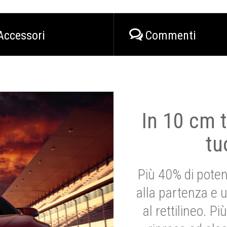
Accessori
Commenti
In 10 cm t
tu
Più 40% di poten
alla partenza e 
al rettilineo. 