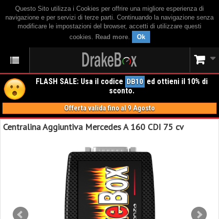
Questo Sito utilizza i Cookies per offrire una migliore esperienza di
navigazione e per servizi di terze parti. Continuando la navigazione senza
modificare le impostazioni del browser, accetti di utilizzare questi
cookies.
Read more
.
Ok
FLASH SALE: Usa il codice
ed ottieni il 10% di
DB10
sconto.
Offerta valida fino al 9 Agosto
Centralina Aggiuntiva Mercedes A 160 CDI 75 cv