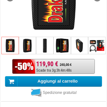
119,90 €
240,00 €
Scade tra
3
g
:
3
h
:
4
m
:
47
s
Aggiungi al carrello
Spedizione gratuita!