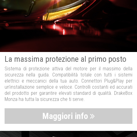
La massima protezione al primo posto
Sistema di protezione attiva del motore per il massimo della
sicurezza nella guida. Compatibilità totale con tutti i sistemi
elettrici e meccanici della tua auto. Connettori Plug&Play per
un’installazione semplice e veloce. Controlli costanti ed accurati
del prodotto per garantire elevati standard di qualità. DrakeBox
Monza ha tutta la sicurezza che ti serve.
Maggiori info