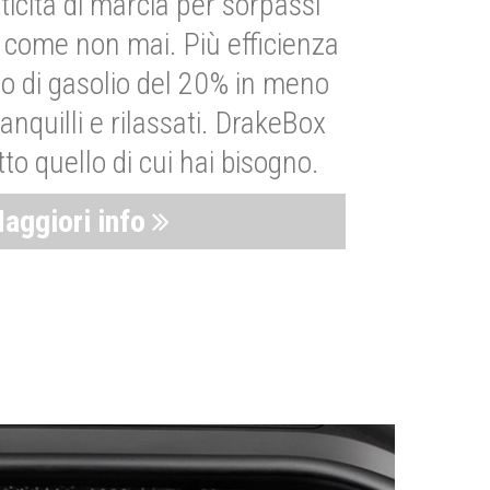
ticità di marcia per sorpassi
i come non mai. Più efficienza
 di gasolio del 20% in meno
anquilli e rilassati. DrakeBox
to quello di cui hai bisogno.
aggiori info