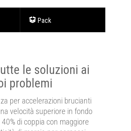
Pack
utte le soluzioni ai
oi problemi
za per accelerazioni brucianti
una velocità superiore in fondo
Più 40% di coppia con maggiore