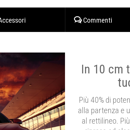
Accessori
Commenti
In 10 cm t
tu
Più 40% di poten
alla partenza e 
al rettilineo. 