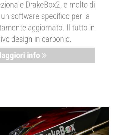
zionale DrakeBox2, e molto di
un software specifico per la
amente aggiornato. Il tutto in
ivo design in carbonio.
aggiori info