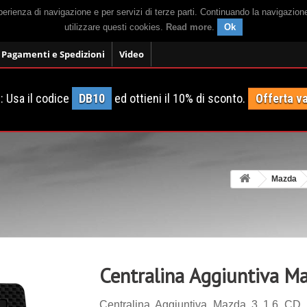
sperienza di navigazione e per servizi di terze parti. Continuando la navigazion
utilizzare questi cookies.
Read more
.
Ok
Pagamenti e Spedizioni
Video
 Usa il codice
DB10
ed ottieni il 10% di sconto.
Offerta va
Mazda
Centralina Aggiuntiva M
Centralina Aggiuntiva Mazda 3 1.6 CD 