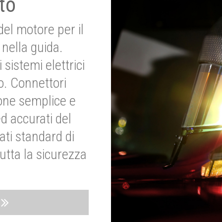
to
del motore per il
nella guida.
 sistemi elettrici
o. Connettori
ione semplice e
ed accurati del
ati standard di
utta la sicurezza
o