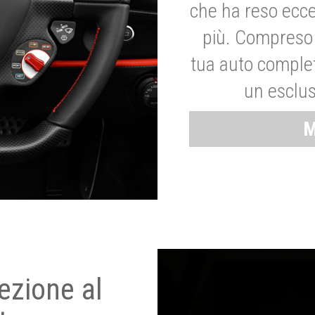
che ha reso ecce
più. Compreso 
tua auto complet
un esclus
M
ezione al