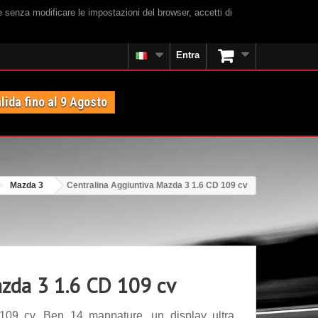
e senza modificare le impostazioni del browser, accetti di
Entra
lida fino al 9 Agosto
Mazda 3
Centralina Aggiuntiva Mazda 3 1.6 CD 109 cv
azda 3 1.6 CD 109 cv
109 cv. Ben 14 mappature, un display ultra