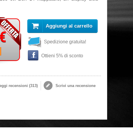
Aggiungi al carrello
 €
Spedizione gratuita!
i
Ottieni 5% di sconto
ggi recensioni (
313
)
Scrivi una recensione