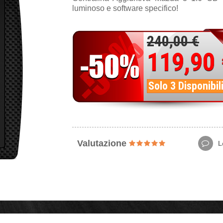
luminoso e software specifico!
240,00 €
119,90
Solo 3 Disponibil
Valutazione
Le