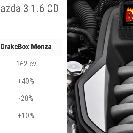
Mazda 3 1.6 CD
DrakeBox Monza
162 cv
+40%
-20%
+10%