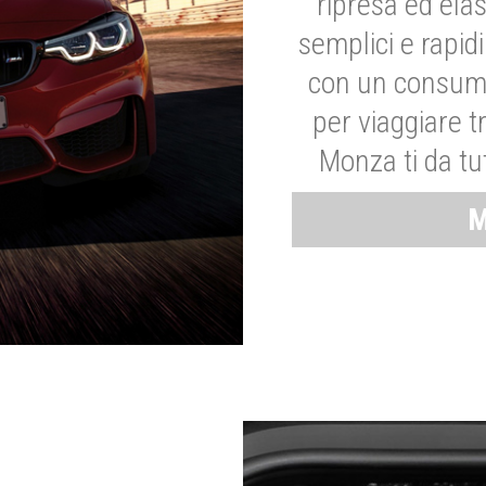
ripresa ed elas
semplici e rapid
con un consumo
per viaggiare tr
Monza ti da tut
M