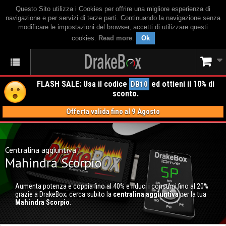
Questo Sito utilizza i Cookies per offrire una migliore esperienza di
navigazione e per servizi di terze parti. Continuando la navigazione senza
modificare le impostazioni del browser, accetti di utilizzare questi
cookies.
Read more
.
Ok
FLASH SALE: Usa il codice
ed ottieni il 10% di
DB10
sconto.
Offerta valida fino al 9 Agosto
Centralina aggiuntiva
Mahindra Scorpio
Aumenta potenza e coppia fino al 40% e riduci i consumi fino al 20%
grazie a DrakeBox; cerca subito la
centralina aggiuntiva
per la tua
Mahindra Scorpio
.