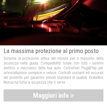
La massima protezione al primo posto
Sistema di protezione attiva del motore per il massimo della
sicurezza nella guida. Compatibilità totale con tutti i sistemi
elettrici e meccanici della tua auto. Connettori Plug&Play per
un’installazione semplice e veloce. Controlli costanti ed accurati
del prodotto per garantire elevati standard di qualità. DrakeBox
Monza ha tutta la sicurezza che ti serve.
Maggiori info