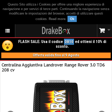
Questo Sito utilizza i Cookies per offrire una migliore esperienza di
navigazione e per servizi di terze parti. Continuando la navigazione senza
modificare le impostazioni del browser, accetti di utilizzare questi
cookies.
Read more
.
Ok
FLASH SALE: Usa il codice
ed ottieni il 10% di
DB10
sconto.
Offerta valida fino al 9 Agosto
Centralina Aggiuntiva Landrover Range Rover 3.0 TD6
208 cv