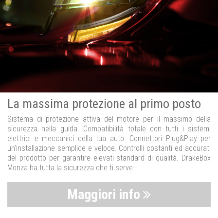
La massima protezione al primo posto
Sistema di protezione attiva del motore per il massimo della
sicurezza nella guida. Compatibilità totale con tutti i sistemi
elettrici e meccanici della tua auto. Connettori Plug&Play per
un’installazione semplice e veloce. Controlli costanti ed accurati
del prodotto per garantire elevati standard di qualità. DrakeBox
Monza ha tutta la sicurezza che ti serve.
Maggiori info