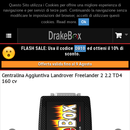
Questo Sito utilizza i Cookies per offrire una migliore esperienza di
navigazione e per servizi di terze parti. Continuando la navigazione senza
modificare le impostazioni del browser, accetti di utilizzare questi
cookies.
Read more
.
Ok
FLASH SALE: Usa il codice
ed ottieni il 10% di
DB10
sconto.
Offerta valida fino al 9 Agosto
Centralina Aggiuntiva Landrover Freelander 2 2.2 TD4
160 cv