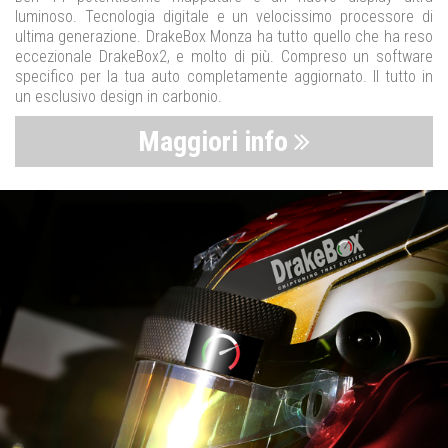
luminoso. Tecnologia digitale e un velocissimo processore di
ultima generazione. DrakeBox Monza ha tutto quello che ha reso
eccezionale DrakeBox2, e molto di più. Compreso un software
specifico per la tua auto completamente aggiornato. Il tutto in
un esclusivo design in carbonio.
Maggiori info