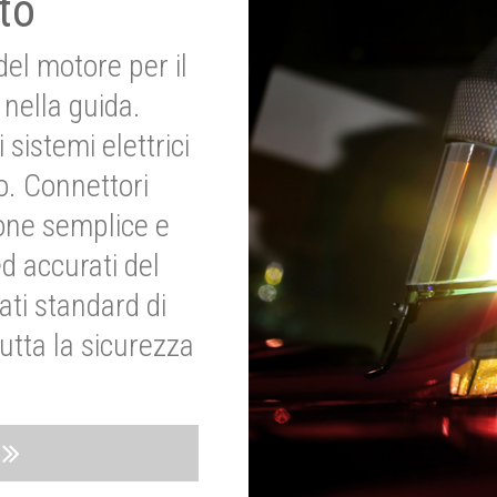
to
del motore per il
nella guida.
 sistemi elettrici
o. Connettori
ione semplice e
ed accurati del
ati standard di
utta la sicurezza
o