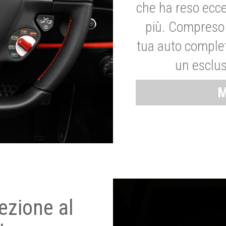
che ha reso ecce
più. Compreso 
tua auto complet
un esclus
M
ezione al