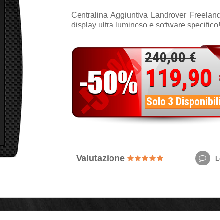
Centralina Aggiuntiva Landrover Freela
display ultra luminoso e software specifico!
240,00 €
119,90
Solo 3 Disponibil
Valutazione
Le