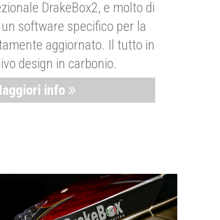
zionale DrakeBox2, e molto di
un software specifico per la
amente aggiornato. Il tutto in
ivo design in carbonio.
aggiori info