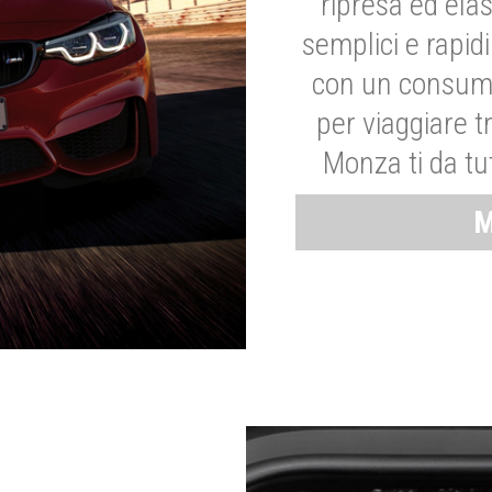
ripresa ed elas
semplici e rapid
con un consumo
per viaggiare tr
Monza ti da tut
M