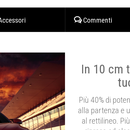
Accessori
Commenti
In 10 cm t
tu
Più 40% di poten
alla partenza e 
al rettilineo. 