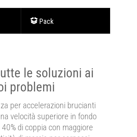
Pack
utte le soluzioni ai
oi problemi
za per accelerazioni brucianti
una velocità superiore in fondo
Più 40% di coppia con maggiore