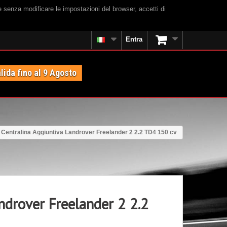
e senza modificare le impostazioni del browser, accetti di
Entra
lida fino al 9 Agosto
Centralina Aggiuntiva Landrover Freelander 2 2.2 TD4 150 cv
ndrover Freelander 2 2.2