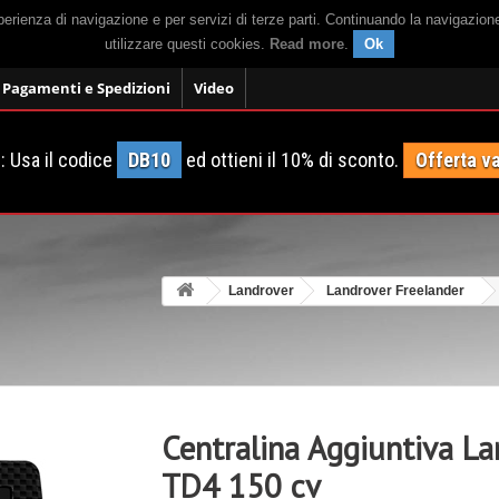
sperienza di navigazione e per servizi di terze parti. Continuando la navigazion
utilizzare questi cookies.
Read more
.
Ok
Pagamenti e Spedizioni
Video
 Usa il codice
DB10
ed ottieni il 10% di sconto.
Offerta va
Landrover
Landrover Freelander
Centralina Aggiuntiva La
TD4 150 cv