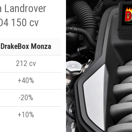
a Landrover
D4 150 cv
DrakeBox Monza
212 cv
+40%
-20%
+10%