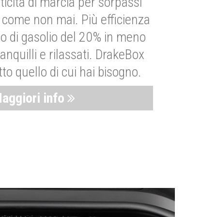
ticità di marcia per sorpassi
i come non mai. Più efficienza
 di gasolio del 20% in meno
anquilli e rilassati. DrakeBox
to quello di cui hai bisogno.
aggiori info