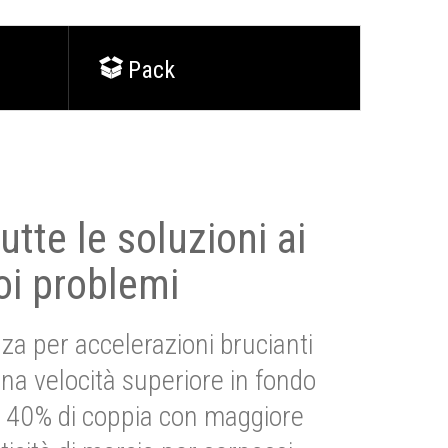
Pack
utte le soluzioni ai
oi problemi
za per accelerazioni brucianti
una velocità superiore in fondo
Più 40% di coppia con maggiore