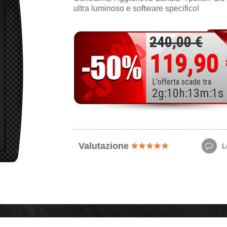
ultra luminoso e software specifico!
240,00 €
119,90
L'offerta scade tra
2
g
:
10
h
:
12
m
:
59
Valutazione
Le