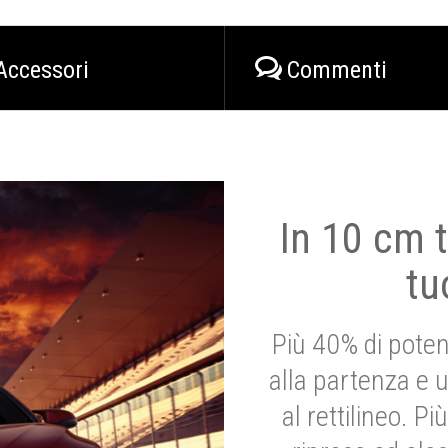
Accessori
Commenti
In 10 cm t
tu
Più 40% di poten
alla partenza e 
al rettilineo. 