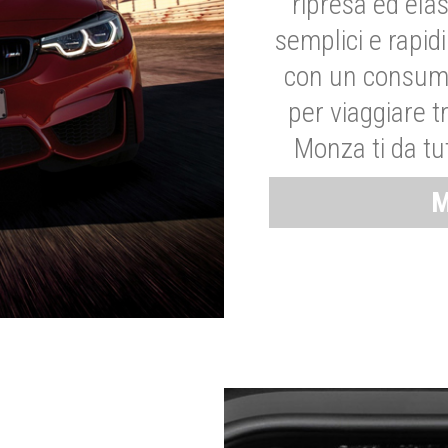
ripresa ed elas
semplici e rapid
con un consumo
per viaggiare tr
Monza ti da tut
M