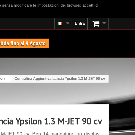
e senza modificare le impostazioni del browser, accetti di
Entra
lida fino al 9 Agosto
lon
Centralina Aggiuntiva Lancia Ypsilon 1.3 M-JET 90 cv
ncia Ypsilon 1.3 M-JET 90 cv
3 M-JET 90 cv. Ben 14 mappature, un display