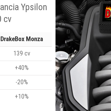
Lancia Ypsilon
0 cv
DrakeBox Monza
139 cv
+40%
-20%
+10%