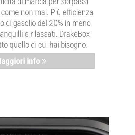
ticità di marcia per sorpassi
i come non mai. Più efficienza
 di gasolio del 20% in meno
anquilli e rilassati. DrakeBox
to quello di cui hai bisogno.
aggiori info