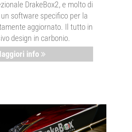
zionale DrakeBox2, e molto di
un software specifico per la
amente aggiornato. Il tutto in
ivo design in carbonio.
aggiori info