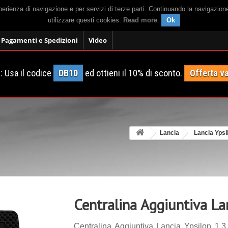
sperienza di navigazione e per servizi di terze parti. Continuando la navigazion
utilizzare questi cookies.
Read more
.
Ok
Pagamenti e Spedizioni
Video
 Usa il codice
DB10
ed ottieni il 10% di sconto.
Offerta va
Lancia
Lancia Ypsi
Centralina Aggiuntiva La
Centralina Aggiuntiva Lancia Ypsilon 1.