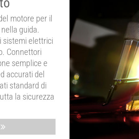
to
del motore per il
nella guida.
 sistemi elettrici
o. Connettori
ione semplice e
ed accurati del
ati standard di
utta la sicurezza
o