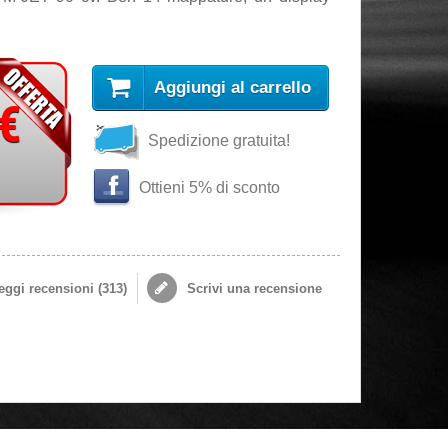
Aggiungi al carrello
 €
Spedizione gratuita!
s
Ottieni 5% di sconto
ggi recensioni (
313
)
Scrivi una recensione