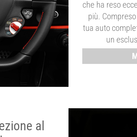
che ha reso ecce
più. Compreso 
tua auto complet
un esclus
M
ezione al