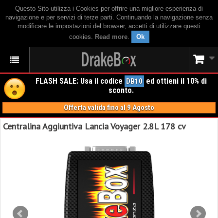
Questo Sito utilizza i Cookies per offrire una migliore esperienza di
navigazione e per servizi di terze parti. Continuando la navigazione senza
modificare le impostazioni del browser, accetti di utilizzare questi
cookies.
Read more
.
Ok
FLASH SALE: Usa il codice
ed ottieni il 10% di
DB10
sconto.
Offerta valida fino al 9 Agosto
Centralina Aggiuntiva Lancia Voyager 2.8L 178 cv