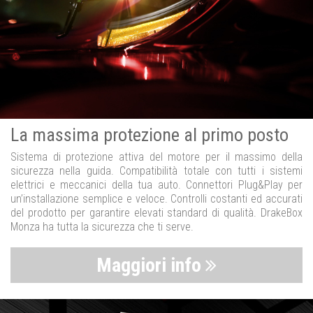
La massima protezione al primo posto
Sistema di protezione attiva del motore per il massimo della
sicurezza nella guida. Compatibilità totale con tutti i sistemi
elettrici e meccanici della tua auto. Connettori Plug&Play per
un’installazione semplice e veloce. Controlli costanti ed accurati
del prodotto per garantire elevati standard di qualità. DrakeBox
Monza ha tutta la sicurezza che ti serve.
Maggiori info