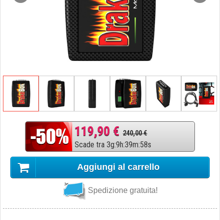
119,90 €
240,00 €
Scade tra
3
g
:
9
h
:
39
m
:
57
s
Aggiungi al carrello
Spedizione gratuita!