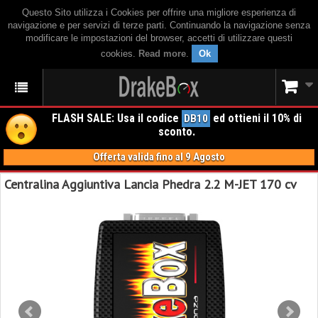
Questo Sito utilizza i Cookies per offrire una migliore esperienza di
navigazione e per servizi di terze parti. Continuando la navigazione senza
modificare le impostazioni del browser, accetti di utilizzare questi
cookies.
Read more
.
Ok
FLASH SALE: Usa il codice
ed ottieni il 10% di
DB10
sconto.
Offerta valida fino al 9 Agosto
Centralina Aggiuntiva Lancia Phedra 2.2 M-JET 170 cv