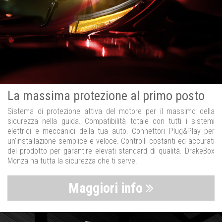
La massima protezione al primo posto
Sistema di protezione attiva del motore per il massimo della
sicurezza nella guida. Compatibilità totale con tutti i sistemi
elettrici e meccanici della tua auto. Connettori Plug&Play per
un’installazione semplice e veloce. Controlli costanti ed accurati
del prodotto per garantire elevati standard di qualità. DrakeBox
Monza ha tutta la sicurezza che ti serve.
Maggiori info