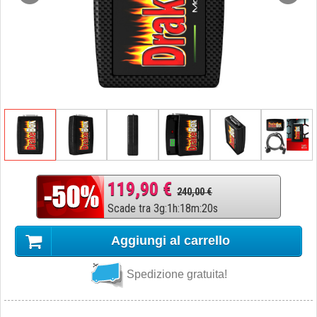
119,90 €
240,00 €
Scade tra
3
g
:
1
h
:
18
m
:
19
s
Aggiungi al carrello
Spedizione gratuita!