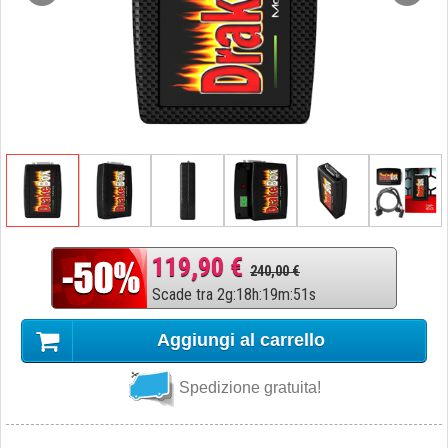
119,90 €
240,00 €
Scade tra
2
g
:
18
h
:
19
m
:
50
s
Aggiungi al carrello
Spedizione gratuita!