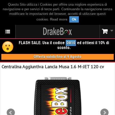
Questo Sito utilizza i Cookies per offrire una migliore esperienza di
navigazione e per servizi di terze parti. Continuando la navigazione senza
modificare le impostazioni del browser, accetti di utilizzare questi
cookies.
Read more
.
Ok
FLASH SALE: Usa il codice
ed ottieni il 10% di
DB10
sconto.
Offerta valida fino al 9 Agosto
Centralina Aggiuntiva Lancia Musa 1.6 M-JET 120 cv