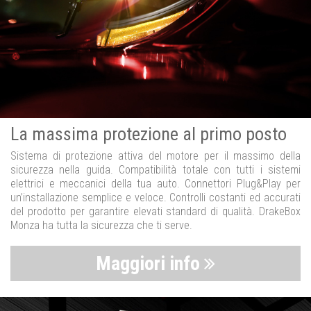
La massima protezione al primo posto
Sistema di protezione attiva del motore per il massimo della
sicurezza nella guida. Compatibilità totale con tutti i sistemi
elettrici e meccanici della tua auto. Connettori Plug&Play per
un’installazione semplice e veloce. Controlli costanti ed accurati
del prodotto per garantire elevati standard di qualità. DrakeBox
Monza ha tutta la sicurezza che ti serve.
Maggiori info