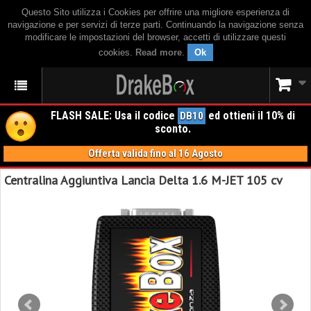
Questo Sito utilizza i Cookies per offrire una migliore esperienza di
navigazione e per servizi di terze parti. Continuando la navigazione senza
modificare le impostazioni del browser, accetti di utilizzare questi
cookies.
Read more
.
Ok
FLASH SALE: Usa il codice
ed ottieni il 10% di
DB10
sconto.
Offerta valida fino al 16 Agosto
Centralina Aggiuntiva Lancia Delta 1.6 M-JET 105 cv