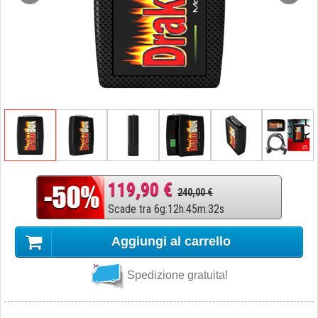
119,90 €
240,00 €
Scade tra
6
g
:
12
h
:
45
m
:
32
s
Aggiungi al carrello
Spedizione gratuita!