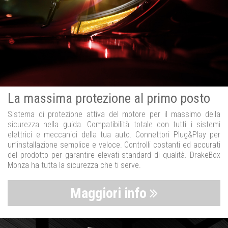
La massima protezione al primo posto
Sistema di protezione attiva del motore per il massimo della
sicurezza nella guida. Compatibilità totale con tutti i sistemi
elettrici e meccanici della tua auto. Connettori Plug&Play per
un’installazione semplice e veloce. Controlli costanti ed accurati
del prodotto per garantire elevati standard di qualità. DrakeBox
Monza ha tutta la sicurezza che ti serve.
Maggiori info