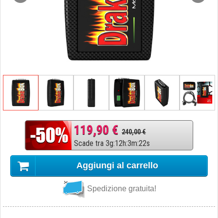
119,90 €
240,00 €
Scade tra
3
g
:
12
h
:
3
m
:
21
s
Aggiungi al carrello
Spedizione gratuita!