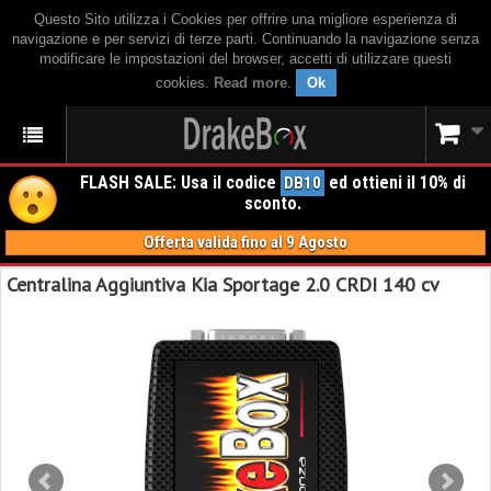
Questo Sito utilizza i Cookies per offrire una migliore esperienza di
navigazione e per servizi di terze parti. Continuando la navigazione senza
modificare le impostazioni del browser, accetti di utilizzare questi
cookies.
Read more
.
Ok
FLASH SALE: Usa il codice
ed ottieni il 10% di
DB10
sconto.
Offerta valida fino al 9 Agosto
Centralina Aggiuntiva Kia Sportage 2.0 CRDI 140 cv