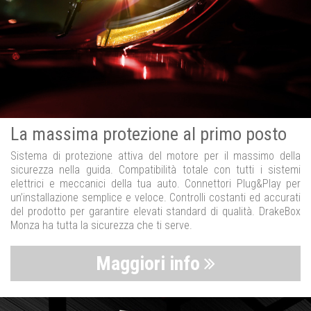
La massima protezione al primo posto
Sistema di protezione attiva del motore per il massimo della
sicurezza nella guida. Compatibilità totale con tutti i sistemi
elettrici e meccanici della tua auto. Connettori Plug&Play per
un’installazione semplice e veloce. Controlli costanti ed accurati
del prodotto per garantire elevati standard di qualità. DrakeBox
Monza ha tutta la sicurezza che ti serve.
Maggiori info