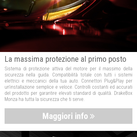
La massima protezione al primo posto
Sistema di protezione attiva del motore per il massimo della
sicurezza nella guida. Compatibilità totale con tutti i sistemi
elettrici e meccanici della tua auto. Connettori Plug&Play per
un’installazione semplice e veloce. Controlli costanti ed accurati
del prodotto per garantire elevati standard di qualità. DrakeBox
Monza ha tutta la sicurezza che ti serve.
Maggiori info