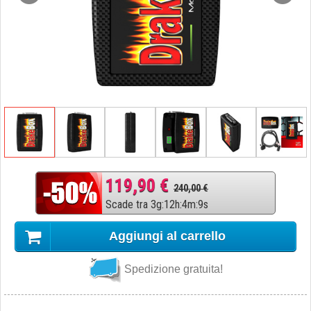
119,90 €
240,00 €
Scade tra
3
g
:
12
h
:
4
m
:
8
s
Aggiungi al carrello
Spedizione gratuita!