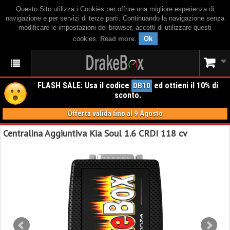
Questo Sito utilizza i Cookies per offrire una migliore esperienza di
navigazione e per servizi di terze parti. Continuando la navigazione senza
modificare le impostazioni del browser, accetti di utilizzare questi
cookies.
Read more
.
Ok
FLASH SALE: Usa il codice
ed ottieni il 10% di
DB10
sconto.
Offerta valida fino al 9 Agosto
Centralina Aggiuntiva Kia Soul 1.6 CRDI 118 cv