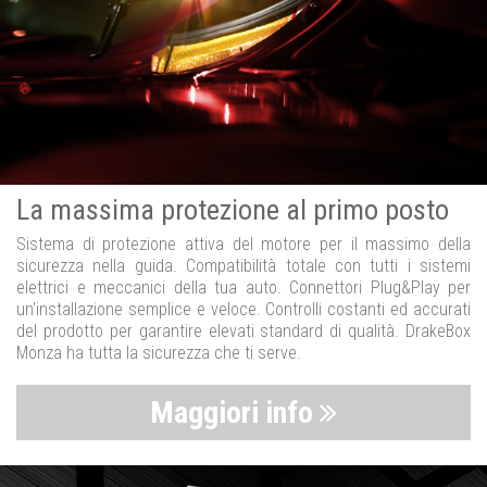
La massima protezione al primo posto
Sistema di protezione attiva del motore per il massimo della
sicurezza nella guida. Compatibilità totale con tutti i sistemi
elettrici e meccanici della tua auto. Connettori Plug&Play per
un’installazione semplice e veloce. Controlli costanti ed accurati
del prodotto per garantire elevati standard di qualità. DrakeBox
Monza ha tutta la sicurezza che ti serve.
Maggiori info