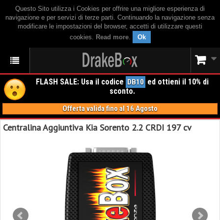
Questo Sito utilizza i Cookies per offrire una migliore esperienza di
navigazione e per servizi di terze parti. Continuando la navigazione senza
modificare le impostazioni del browser, accetti di utilizzare questi
cookies.
Read more
.
Ok
FLASH SALE: Usa il codice
ed ottieni il 10% di
DB10
sconto.
Offerta valida fino al 16 Agosto
Centralina Aggiuntiva Kia Sorento 2.2 CRDI 197 cv