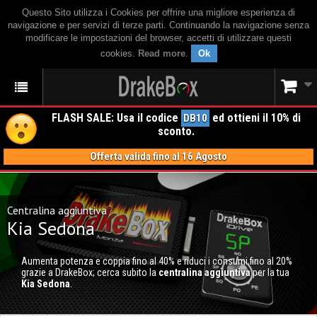
Questo Sito utilizza i Cookies per offrire una migliore esperienza di
navigazione e per servizi di terze parti. Continuando la navigazione senza
modificare le impostazioni del browser, accetti di utilizzare questi
cookies.
Read more
.
Ok
FLASH SALE: Usa il codice
ed ottieni il 10% di
DB10
sconto.
Offerta valida fino al 16 Agosto
Centralina aggiuntiva
Kia Sedona
Aumenta potenza e coppia fino al 40% e riduci i consumi fino al 20%
grazie a DrakeBox; cerca subito la
centralina aggiuntiva
per la tua
Kia Sedona
.