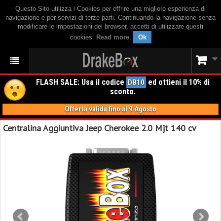
Questo Sito utilizza i Cookies per offrire una migliore esperienza di
navigazione e per servizi di terze parti. Continuando la navigazione senza
modificare le impostazioni del browser, accetti di utilizzare questi
cookies.
Read more
.
Ok
FLASH SALE: Usa il codice
ed ottieni il 10% di
DB10
sconto.
Offerta valida fino al 9 Agosto
Centralina Aggiuntiva Jeep Cherokee 2.0 Mjt 140 cv