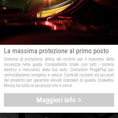
La massima protezione al primo posto
Sistema di protezione attiva del motore per il massimo della
sicurezza nella guida. Compatibilità totale con tutti i sistemi
elettrici e meccanici della tua auto. Connettori Plug&Play per
un’installazione semplice e veloce. Controlli costanti ed accurati
del prodotto per garantire elevati standard di qualità. DrakeBox
Monza ha tutta la sicurezza che ti serve.
Maggiori info