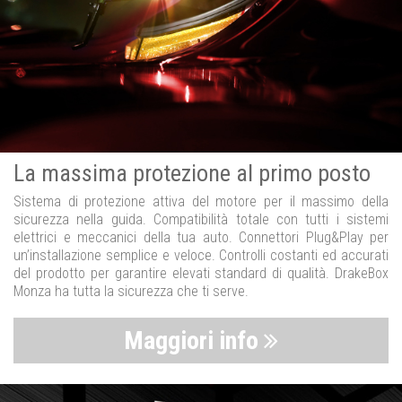
La massima protezione al primo posto
Sistema di protezione attiva del motore per il massimo della
sicurezza nella guida. Compatibilità totale con tutti i sistemi
elettrici e meccanici della tua auto. Connettori Plug&Play per
un’installazione semplice e veloce. Controlli costanti ed accurati
del prodotto per garantire elevati standard di qualità. DrakeBox
Monza ha tutta la sicurezza che ti serve.
Maggiori info