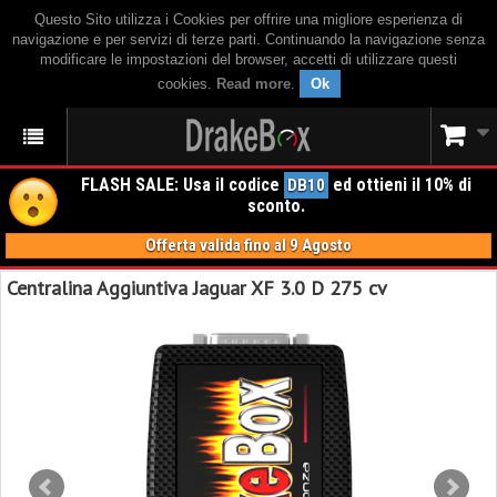
Questo Sito utilizza i Cookies per offrire una migliore esperienza di
navigazione e per servizi di terze parti. Continuando la navigazione senza
modificare le impostazioni del browser, accetti di utilizzare questi
cookies.
Read more
.
Ok
FLASH SALE: Usa il codice
ed ottieni il 10% di
DB10
sconto.
Offerta valida fino al 9 Agosto
Centralina Aggiuntiva Jaguar XF 3.0 D 275 cv