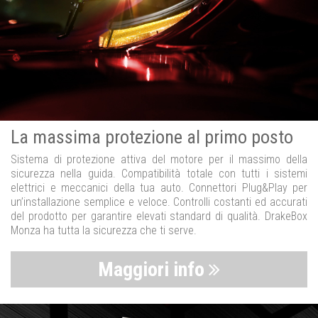
La massima protezione al primo posto
Sistema di protezione attiva del motore per il massimo della
sicurezza nella guida. Compatibilità totale con tutti i sistemi
elettrici e meccanici della tua auto. Connettori Plug&Play per
un’installazione semplice e veloce. Controlli costanti ed accurati
del prodotto per garantire elevati standard di qualità. DrakeBox
Monza ha tutta la sicurezza che ti serve.
Maggiori info