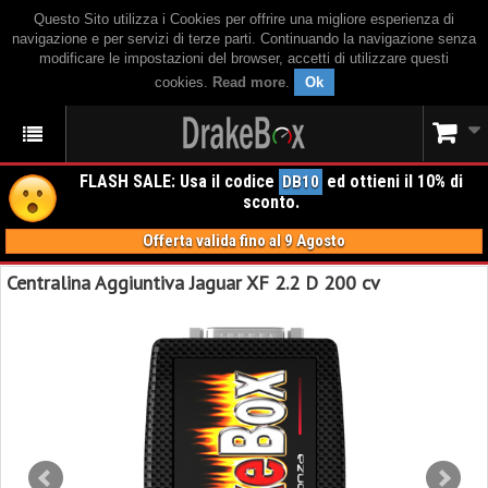
Questo Sito utilizza i Cookies per offrire una migliore esperienza di
navigazione e per servizi di terze parti. Continuando la navigazione senza
modificare le impostazioni del browser, accetti di utilizzare questi
cookies.
Read more
.
Ok
FLASH SALE: Usa il codice
ed ottieni il 10% di
DB10
sconto.
Offerta valida fino al 9 Agosto
Centralina Aggiuntiva Jaguar XF 2.2 D 200 cv