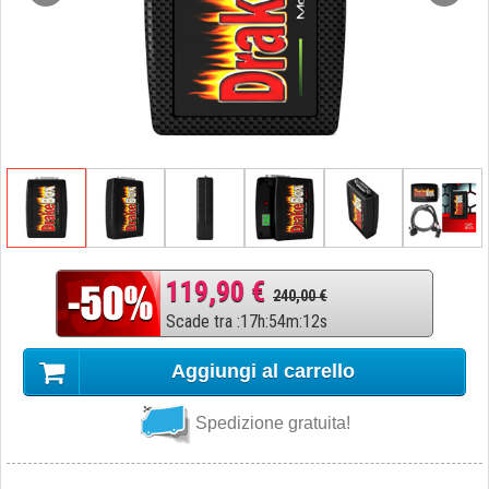
119,90 €
240,00 €
Scade tra
:
17
h
:
54
m
:
11
s
Aggiungi al carrello
Spedizione gratuita!