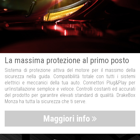
La massima protezione al primo posto
Sistema di protezione attiva del motore per il massimo della
sicurezza nella guida. Compatibilità totale con tutti i sistemi
elettrici e meccanici della tua auto. Connettori Plug&Play per
un’installazione semplice e veloce. Controlli costanti ed accurati
del prodotto per garantire elevati standard di qualità. DrakeBox
Monza ha tutta la sicurezza che ti serve.
Maggiori info