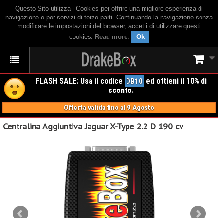
Questo Sito utilizza i Cookies per offrire una migliore esperienza di
navigazione e per servizi di terze parti. Continuando la navigazione senza
modificare le impostazioni del browser, accetti di utilizzare questi
cookies.
Read more
.
Ok
FLASH SALE: Usa il codice
ed ottieni il 10% di
DB10
sconto.
Offerta valida fino al 9 Agosto
Centralina Aggiuntiva Jaguar X-Type 2.2 D 190 cv