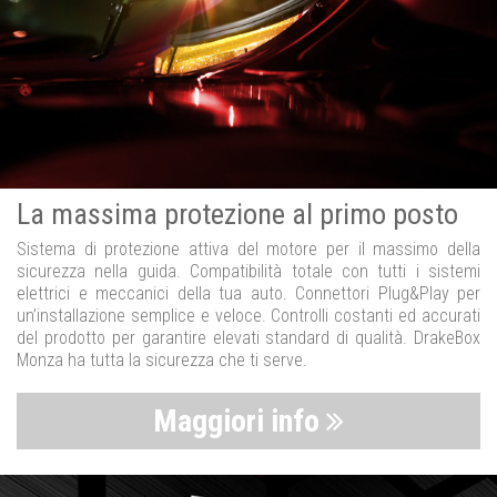
La massima protezione al primo posto
Sistema di protezione attiva del motore per il massimo della
sicurezza nella guida. Compatibilità totale con tutti i sistemi
elettrici e meccanici della tua auto. Connettori Plug&Play per
un’installazione semplice e veloce. Controlli costanti ed accurati
del prodotto per garantire elevati standard di qualità. DrakeBox
Monza ha tutta la sicurezza che ti serve.
Maggiori info