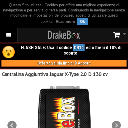
Questo Sito utilizza i Cookies per offrire una migliore esperienza di
navigazione e per servizi di terze parti. Continuando la navigazione senza
modificare le impostazioni del browser, accetti di utilizzare questi
cookies.
Read more
.
Ok
FLASH SALE: Usa il codice
ed ottieni il 10% di
DB10
sconto.
Offerta valida fino al 9 Agosto
Centralina Aggiuntiva Jaguar X-Type 2.0 D 130 cv