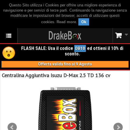
Questo Sito utilizza i Cookies per offrire una migliore esperienza di
navigazione e per servizi di terze parti. Continuando la navigazione senza
modificare le impostazioni del browser, accetti di utilizzare questi
cookies.
Read more
.
Ok
FLASH SALE: Usa il codice
ed ottieni il 10% di
DB10
sconto.
Offerta valida fino al 9 Agosto
Centralina Aggiuntiva Isuzu D-Max 2.5 TD 136 cv