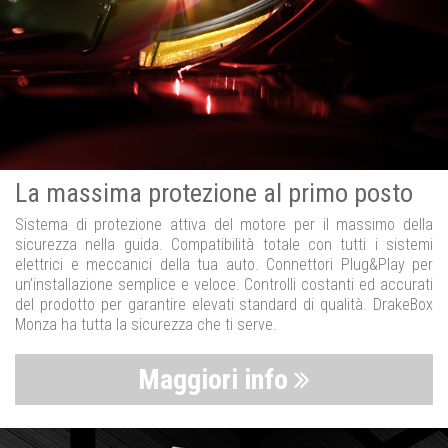
La massima protezione al primo posto
Sistema di protezione attiva del motore per il massimo della
sicurezza nella guida. Compatibilità totale con tutti i sistemi
elettrici e meccanici della tua auto. Connettori Plug&Play per
un’installazione semplice e veloce. Controlli costanti ed accurati
del prodotto per garantire elevati standard di qualità. DrakeBox
Monza ha tutta la sicurezza che ti serve.
Maggiori info