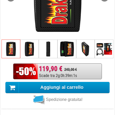
119,90 €
240,00 €
Scade tra
2
g
:
0
h
:
39
m
:
0
s
Aggiungi al carrello
Spedizione gratuita!