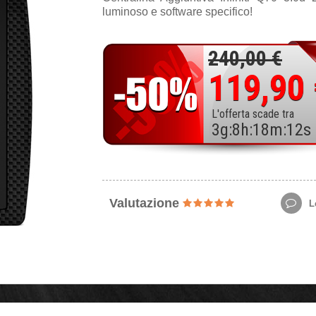
luminoso e software specifico!
240,00 €
119,90
L'offerta scade tra
3
g
:
8
h
:
18
m
:
10
s
Valutazione
Le