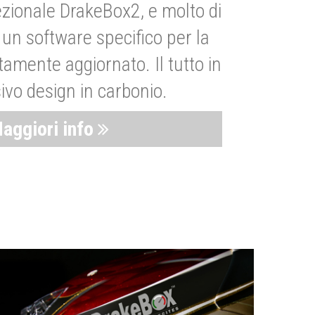
zionale DrakeBox2, e molto di
un software specifico per la
amente aggiornato. Il tutto in
ivo design in carbonio.
aggiori info