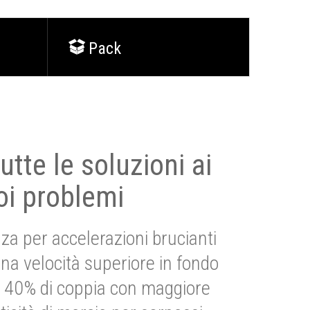
Pack
utte le soluzioni ai
oi problemi
za per accelerazioni brucianti
una velocità superiore in fondo
Più 40% di coppia con maggiore