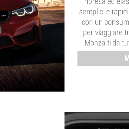
ripresa ed elas
semplici e rapid
con un consumo
per viaggiare tr
Monza ti da tut
M