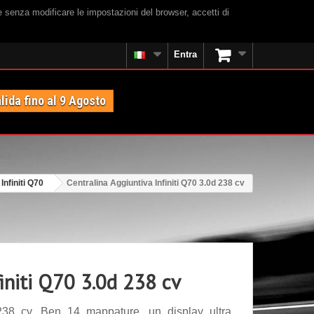
e senza modificare le impostazioni del browser, accetti di
Entra
lida fino al 9 Agosto
Infiniti Q70
Centralina Aggiuntiva Infiniti Q70 3.0d 238 cv
finiti Q70 3.0d 238 cv
 238 cv. Ben 14 mappature, un display ultra