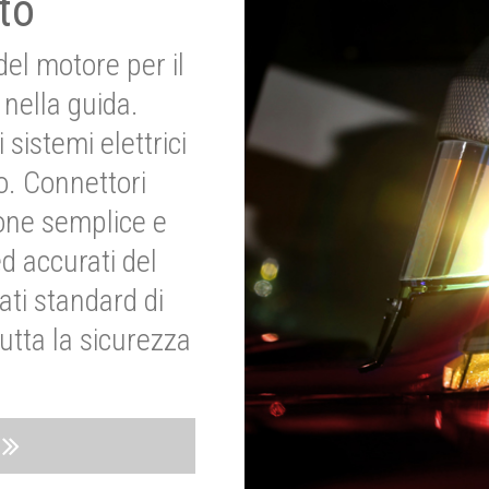
to
del motore per il
nella guida.
 sistemi elettrici
o. Connettori
ione semplice e
ed accurati del
ati standard di
utta la sicurezza
o