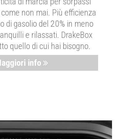
ticità di marcia per sorpassi
i come non mai. Più efficienza
 di gasolio del 20% in meno
anquilli e rilassati. DrakeBox
to quello di cui hai bisogno.
aggiori info