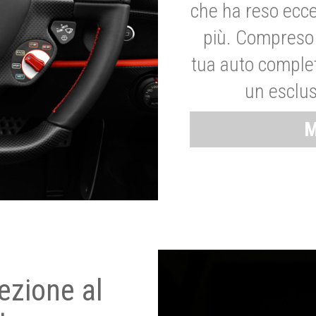
che ha reso ecce
più. Compreso 
tua auto complet
un esclus
M
ezione al