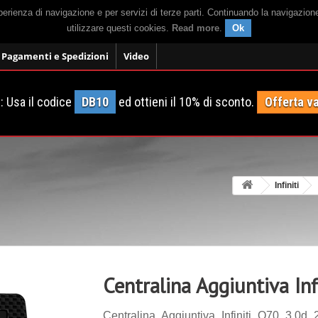
sperienza di navigazione e per servizi di terze parti. Continuando la navigazion
utilizzare questi cookies.
Read more
.
Ok
Pagamenti e Spedizioni
Video
 Usa il codice
DB10
ed ottieni il 10% di sconto.
Offerta va
Infiniti
Centralina Aggiuntiva In
Centralina Aggiuntiva Infiniti Q70 3.0d