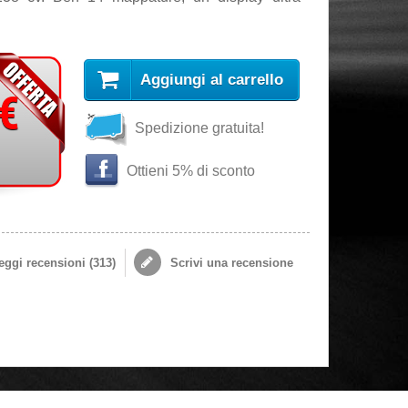
Aggiungi al carrello
 €
Spedizione gratuita!
Ottieni 5% di sconto
ggi recensioni (
313
)
Scrivi una recensione