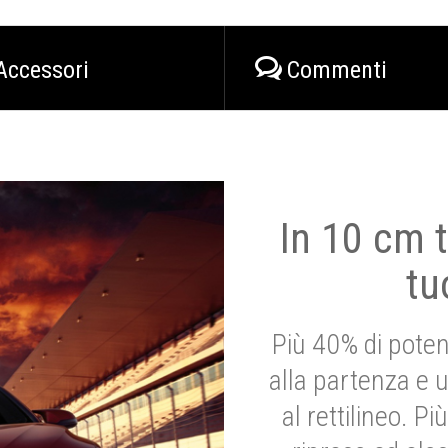
Accessori
Commenti
In 10 cm t
tu
Più 40% di poten
alla partenza e 
al rettilineo. 